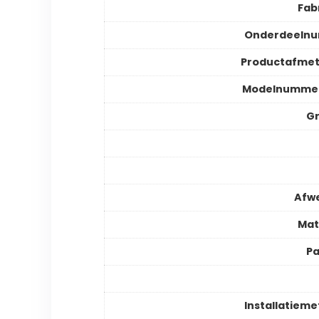
Fab
Onderdeeln
Productafmet
Modelnummer
Gr
Afw
Mat
Pa
Installatiem