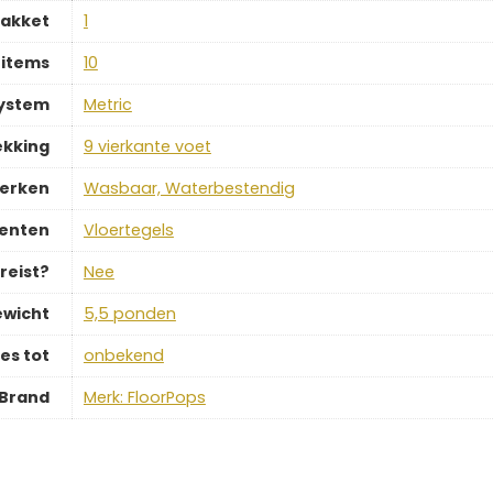
pakket
‎1
 items
‎10
ystem
‎Metric
kking
‎9 vierkante voet
merken
‎Wasbaar, Waterbestendig
enten
‎Vloertegels
reist?
‎Nee
wicht
‎5,5 ponden
es tot
‎onbekend
Brand
Merk: FloorPops