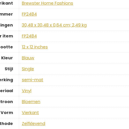
rikant
‎Brewster Home Fashions
ummer
‎FP2484
ingen
‎30,48 x 30,48 x 0,64 cm; 2,49 kg
 item
‎FP2484
ootte
‎12 x 12 inches
Kleur
‎Blauw
Stijl
‎Single
erking
‎semi-mat
eriaal
‎Vinyl
troon
‎Bloemen
Vorm
‎Vierkant
ethode
‎Zelfklevend