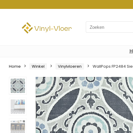
Search
for:
H
Home
Winkel
Vinylvloeren
WallPops FP2484 Sienn