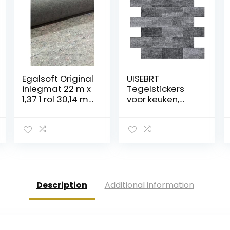
Egalsoft Original
UISEBRT
inlegmat 22 m x
Tegelstickers
1,37 1 rol 30,14 m²
voor keuken,
dikte = 6,50 mm
tegels,
nivelleringssyste
em, pvc,
wandtegels,
folie, stickers,
zelfklevende
tegelfolie, 10
stuks,
Description
Additional information
tegeldecoratie,
34 x 29 cm, voor
badkamer,
wastafel, open