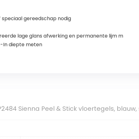
haard
of speciaal gereedschap nodig
ureerde lage glans afwerking en permanente lijm m
06-In diepte meten
2484 Sienna Peel & Stick vloertegels, blauw, s