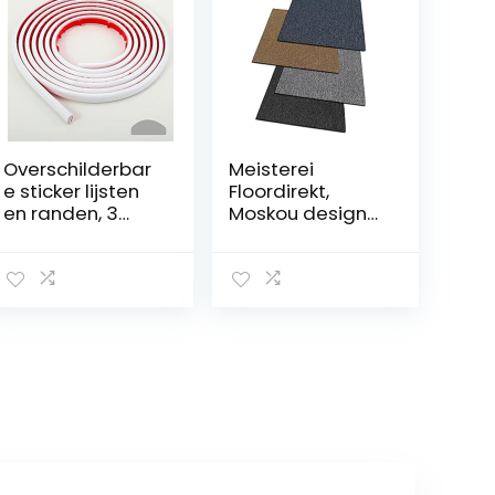
Overschilderbar
Meisterei
e sticker lijsten
Floordirekt,
en randen, 3
Moskou design
meter kit en
tapijttegels
sierlijsten voor
50×50 cm,
vloer,
zelfliggend,
achterwand,
duurzaam
tegelranden en
vloerkleed,
hoekdecoratie,
vloerbedekking
zelfklevende
met
liner, wit
hoogwaardige
lussenvloer,
antistatisch met
bitumen rug,
(antraciet)