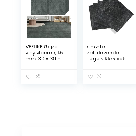
VEELIKE Grijze
d-c-fix
vinylvloeren, 1,5
zelfklevende
mm, 30 x 30 cm,
tegels Klassieke
24 stuks,
donkere leisteen
waterdicht,
stenen 30,5 cm x
afpellen en
30,5 cm –
opplakken,
vloertegels vinyl
betonnen
plaktegels vloer
vloertegels voor
floor tiles peel
keuken,
and stick
badkamer,
garage