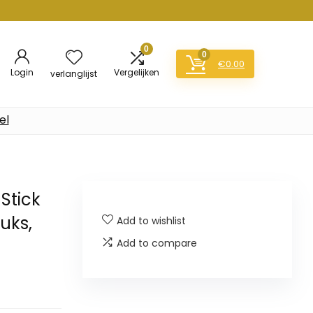
0
0
€
0.00
Login
Vergelijken
verlanglijst
el
Stick
tuks,
Add to wishlist
Add to compare