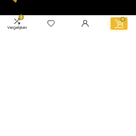
0
0
Vergelijken
Informatie
Contact
Klantenservice
Over ons
Overzicht
Onze webshops
Vacature
Blogs
Privacybeleid
Adverteren