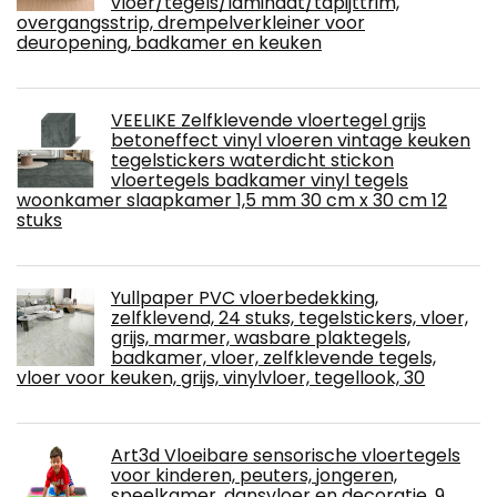
vloer/tegels/laminaat/tapijttrim,
overgangsstrip, drempelverkleiner voor
deuropening, badkamer en keuken
VEELIKE Zelfklevende vloertegel grijs
betoneffect vinyl vloeren vintage keuken
tegelstickers waterdicht stickon
vloertegels badkamer vinyl tegels
woonkamer slaapkamer 1,5 mm 30 cm x 30 cm 12
stuks
Yullpaper PVC vloerbedekking,
zelfklevend, 24 stuks, tegelstickers, vloer,
grijs, marmer, wasbare plaktegels,
badkamer, vloer, zelfklevende tegels,
vloer voor keuken, grijs, vinylvloer, tegellook, 30
Art3d Vloeibare sensorische vloertegels
voor kinderen, peuters, jongeren,
speelkamer, dansvloer en decoratie, 9