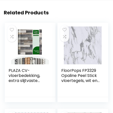
Related Products
PLAZA CV-
FloorPops FP3329
vloerbedekking,
Opaline Peel Stick
extra slijtvaste
vloertegels, wit en
pvc-vloer
gebroken wit
(geschuimd),
oppervlak met
textuur, fraaie
houtlook, per
strekkende meter,