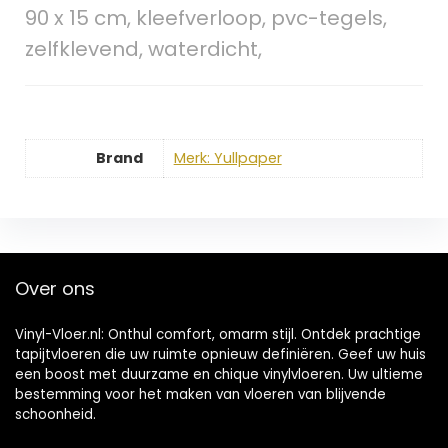
90 x 15 cm, kleefverloop, pvc-tegels,
zelfklevend, waterdicht,
Brand
Merk: Yullpaper
Over ons
Vinyl-Vloer.nl: Onthul comfort, omarm stijl. Ontdek prachtige
tapijtvloeren die uw ruimte opnieuw definiëren. Geef uw huis
een boost met duurzame en chique vinylvloeren. Uw ultieme
bestemming voor het maken van vloeren van blijvende
schoonheid.