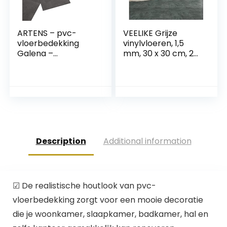
ARTENS – pvc-
VEELIKE Grijze
vloerbedekking
vinylvloeren, 1,5
Galena –
mm, 30 x 30 cm, 24
zelfklevende vinyl
stuks, waterdicht,
tegels – vinyl vloer
afpellen en
– betoneffect –
opplakken,
donkergrijs – Medio
betonnen
– dikte 1,5 mm –
vloertegels voor
2,23 m² / 12 tegels
keuken, badkamer,
garage
Description
Additional information
☑ De realistische houtlook van pvc-
vloerbedekking zorgt voor een mooie decoratie
die je woonkamer, slaapkamer, badkamer, hal en