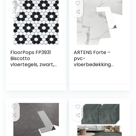
Cuban Oak Mix
967M (200 x 300
cm)
FloorPops FP3931
ARTENS Forte –
Biscotto
pvc-
vloertegels, zwart,
vloerbedekking
30,5 cm L x 30,5 cm
Marmi –
B x 1,5 cm T
zelfklevende vinyl
tegels – vinyl vloer
– lichtgrijs –
marmereffect –
60,96 cm x 30,48 x
2 mm – dikte 2 mm
– 2,23 m² /12 tegels