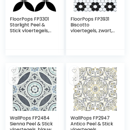
FloorPops FP3301
FloorPops FP3931
Starlight Peel &
Biscotto
Stick vloertegels,
vloertegels, zwart,
zwart, 30,5 cm L x
30,5 cm L x 30,5 cm
30,5 cm B x 0,2 cm
B x 1,5 cm T
T
WallPops FP2484
WallPops FP2947
Sienna Peel & Stick
Antico Peel & Stick
vloertegels, blauw,
vloertegels,