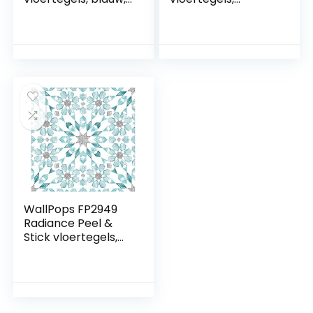
set van 10 stuks,
meerkleurig, 30,5 x
30,5 x 30,5 cm
30,5 cm
WallPops FP2949
Radiance Peel &
Stick vloertegels,
blauw, 30,5 x 30,5
cm