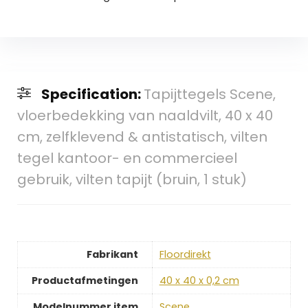
Specification:
Tapijttegels Scene,
vloerbedekking van naaldvilt, 40 x 40
cm, zelfklevend & antistatisch, vilten
tegel kantoor- en commercieel
gebruik, vilten tapijt (bruin, 1 stuk)
Fabrikant
‎Floordirekt
Productafmetingen
‎40 x 40 x 0,2 cm
Modelnummer item
‎Scene