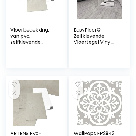
Vloerbedekking,
EasyFloor©
van pvc,
Zelfklevende
zelfklevende
Vloertegel Vinyl
tegels, lichtgrijs,
Vloeren Gewassen
marmereffect,
Grijs Hout Effect
grijs/beige, 2,05
Peel en Stick Tile
m²/22 tegels
15X90cm 35pcs
Houten Vloeren
voor Keuken
Woonkamer en
Badkamer
Vloerplanken
ARTENS Pvc-
WallPops FP2942