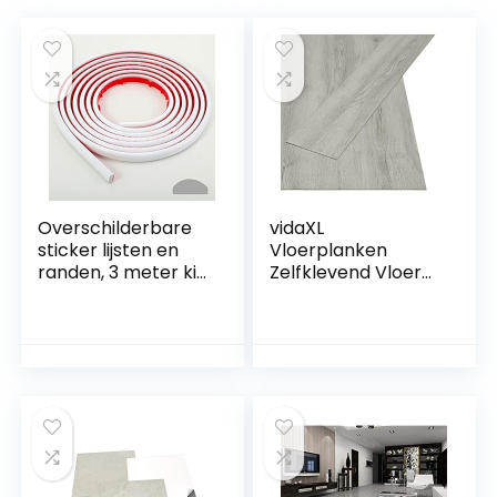
Overschilderbare
vidaXL
sticker lijsten en
Vloerplanken
randen, 3 meter kit
Zelfklevend Vloer
en sierlijsten voor
Vloerbedekking
vloer, achterwand,
Planken Vloerplank
tegelranden en
Ondervloer
hoekdecoratie,
Bedekking
zelfklevende liner,
Laminaat
wit
Ondergrond
Vloeren PVC
Lichtgrijs