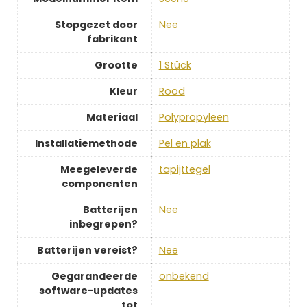
Stopgezet door
‎Nee
fabrikant
Grootte
‎1 Stück
Kleur
‎Rood
Materiaal
‎Polypropyleen
Installatiemethode
‎Pel en plak
Meegeleverde
‎tapijttegel
componenten
Batterijen
‎Nee
inbegrepen?
Batterijen vereist?
‎Nee
Gegarandeerde
‎onbekend
software-updates
tot