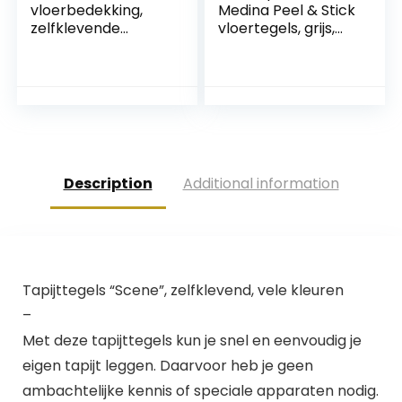
vloerbedekking,
Medina Peel & Stick
zelfklevende
vloertegels, grijs,
tegels, Forte,
30,5 x 30,5 cm
Lemming, dikte 2
mm, 2,23 m²/12
tegels,
betoneffect, beige
Description
Additional information
Tapijttegels “Scene”, zelfklevend, vele kleuren
–
Met deze tapijttegels kun je snel en eenvoudig je
eigen tapijt leggen. Daarvoor heb je geen
ambachtelijke kennis of speciale apparaten nodig.