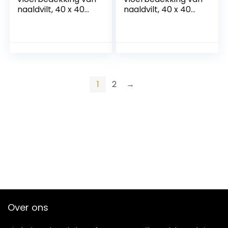
naaldvilt, 40 x 40
naaldvilt, 40 x 40
cm, zelfklevend &
cm, zelfklevend &
antistatisch, vilten
antistatisch, vilten
tegel kantoor- en
tegel kantoor- en
commercieel
commercieel
gebruik, vilten tapijt
gebruik, vilten tapijt
(bruin, 1 stuk)
(grijs, 1 stuk)
1
2
→
Over ons