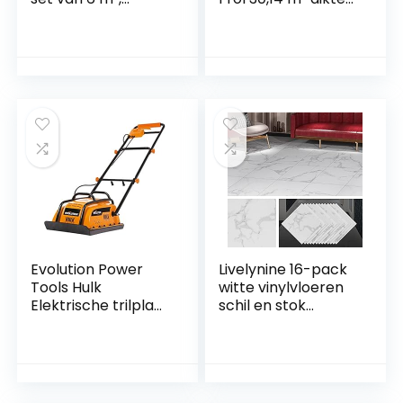
duurzaam tapijt,
= 6,50 mm
vloerbedekking
met hoogwaardige
lussenpool,
antistatisch met
bitumenrug (24, K4
lichtgrijs)
Evolution Power
Livelynine 16-pack
Tools Hulk
witte vinylvloeren
Elektrische trilplaat
schil en stok
– 230 V
vloertegel voor
huishoudelijk
badkamer
gebruik – Ideaal
waterdichte stok
voor het egaliseren
op vloeren tegels
van bestrating,
marmeren