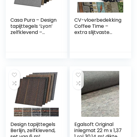
Casa Pura – Design
CV-vloerbedekking
tapijttegels ‘Lyon’
Coffee Time –
zelfklevend –
extra slijtvaste
duurzaam tapijt
pvc-
vloerbedekking
vloerbedekking
met hoogwaardige
(geschuimd) –
lussenpool geschikt
Foto-print Coffee
voor
Time – oppervlak
vloerverwarming |
gestructureerd –
antislip,
per strekkende
antistatisch,
meter (200×450
geluids- en
cm)
warmte-isolatie |
Nylon | 4 stuks | 50
x 50 x 0,6 cm | 1 m²
set | curry
Design tapijttegels
Egalsoft Original
Berlijn, zelfklevend,
inlegmat 22 m x 1,37
set van 6 m²,
1 rol 30,14 m² dikte