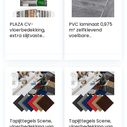
PLAZA CV-
PVC laminaat 0,975
vloerbedekking,
m² zelfklevend
extra slijtvaste
voelbare
pvc-vloer
houtstructuur eiken
(geschuimd),
grijs
oppervlak met
textuur, fraaie
houtlook, per
strekkende meter,
Cuban Oak Mix
967M (200 x 300
cm)
Tapijttegels Scene,
Tapijttegels Scene,
vloerbedekking van
vloerbedekking van