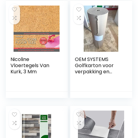
voorbereiding van
laminaatvloeren
een kunstgrasveld,
vellen kleverige
patio, blokwerk,
keuken vloeren
zand, aarde en
kelder linoleum
meer
30x30cm
Nicoline
OEM SYSTEMS
Vloertegels Van
Golfkarton voor
Kurk, 3 Mm
verpakking en
vloerbedekking H
100 rol 20 m beige