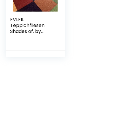
FVLFIL
Teppichfliesen
Shades of. by
Interface |
Selbstliegend
Bodenfliesen
Teppich | 50×50
cm | Pro Karton 16
Stück = 4m2
(Color)