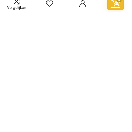
Vergelijken
Informatie
Contact
Klantenservice
Over ons
Overzicht
Onze webshops
Vacature
Blogs
Privacybeleid
Adverteren
Contact
vinyl-vloer.nl