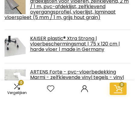
afdeklijsten voor vloeren, zelfklevend, 2 m
/ 1 m, pvc-afdeklijst, zelfklevend
overgangsprofiel, vloerlijst, laminaat
vloerspleet (5 mm / 1 m, grijs hout grain)
KAISER plastic® Xtra Strong |
vloerbeschermingsmat | 75 x 120 cm |
harde vloer | made in Germany
ARTENS Forte - pvc-vloerbedekking
Marmi - zelfklevende vinyl tegels - vinyl
vloer - lichtgrijs - marmereffect - 60,96
0
0
cm x 30,48 x 2 mm - dikte 2 mm - 2,23 m²
Vergelijken
/12 tegels
vidaXL Vloerplanken Niet-Zelfklevend
Laminaat Vloerplank Vloer Plank
Vloerbedekking Vloerdecoratie Planken
4,46 m² 3 mm PVC Lichtgrijs