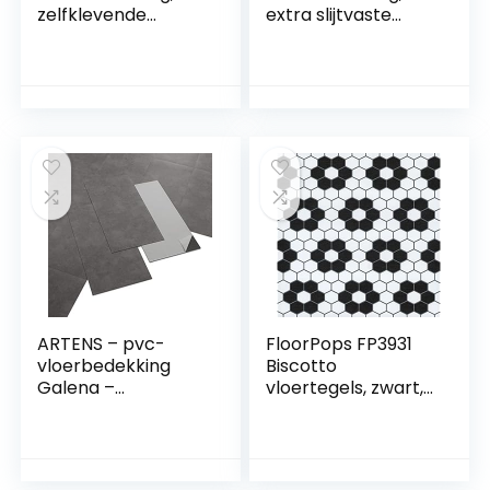
zelfklevende
extra slijtvaste
tegels, 22 stuks, 30
pvc-vloer
x 30 cm (2 m²),
(geschuimd),
zelfklevende
oppervlak met
vinyltegels,
textuur, fraaie
betoneffect,
houtlook, per
antislip, waterdicht,
strekkende meter,
oliebestendig,
Cuban Oak Mix
snijbaar,
967M (200 x 300
vloerstickers voor
cm)
slaapkamer,
keuken
ARTENS – pvc-
FloorPops FP3931
vloerbedekking
Biscotto
Galena –
vloertegels, zwart,
zelfklevende vinyl
30,5 cm L x 30,5 cm
tegels – vinyl vloer
B x 1,5 cm T
– betoneffect –
donkergrijs – Medio