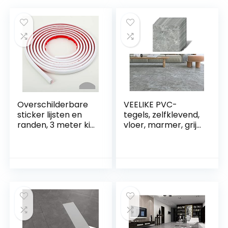
Overschilderbare
VEELIKE PVC-
sticker lijsten en
tegels, zelfklevend,
randen, 3 meter kit
vloer, marmer, grijs,
en sierlijsten voor
tegels, zelfklevend,
vloer, achterwand,
vloer, badkamer,
tegelranden en
pvc, zelfklevend,
hoekdecoratie,
waterdicht, tegels,
zelfklevende liner,
keuken, tegels, pvc,
wit
garage, 1,5 mm, 30
x 30 cm, 12 stuks