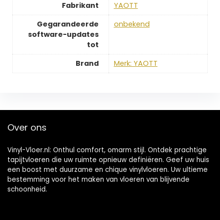
Fabrikant
‎YAOTT
Gegarandeerde
‎onbekend
software-updates
tot
Brand
Merk: YAOTT
Over ons
Vinyl-Vloer.nl: Onthul comfort, omarm stijl. Ontdek prachtige
tapijtvloeren die uw ruimte opnieuw definiëren. Geef uw huis
een boost met duurzame en chique vinylvloeren. Uw ultieme
bestemming voor het maken van vloeren van blijvende
schoonheid.