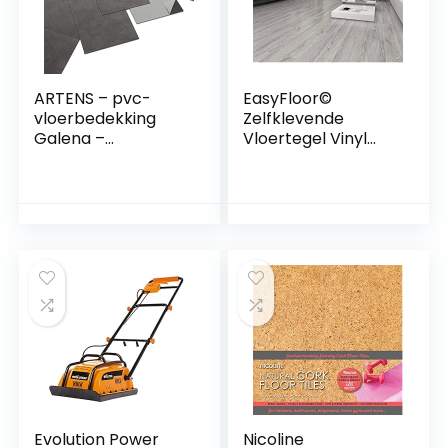
ARTENS – pvc-
EasyFloor©
vloerbedekking
Zelfklevende
Galena –
Vloertegel Vinyl
zelfklevende vinyl
Vloeren Gewassen
tegels – vinyl vloer
Grijs Hout Effect
– betoneffect –
Peel en Stick Tile
donkergrijs – Medio
15X90cm 35pcs
– dikte 1,5 mm –
Houten Vloeren
2,23 m² / 12 tegels
voor Keuken
Woonkamer en
Badkamer
Vloerplanken
Evolution Power
Nicoline