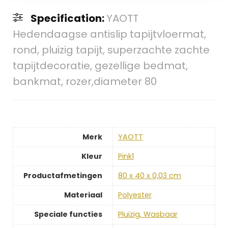
Specification:
YAOTT
Hedendaagse antislip tapijtvloermat,
rond, pluizig tapijt, superzachte zachte
tapijtdecoratie, gezellige bedmat,
bankmat, rozer,diameter 80
Merk
‎YAOTT
Kleur
‎Pink1
Productafmetingen
‎80 x 40 x 0,03 cm
Materiaal
‎Polyester
Speciale functies
‎Pluizig, Wasbaar