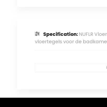
Specification:
NUFLR Vloer
vloertegels voor de badkamer,