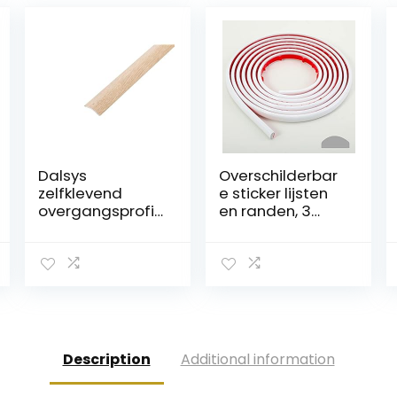
Dalsys
Overschilderbar
zelfklevend
e sticker lijsten
overgangsprofi
en randen, 3
el 100cm x
meter kit en
60mm
sierlijsten voor
aluminium
vloer,
egalisatieprofiel
achterwand,
, geschikt voor
tegelranden en
o.a. tegels,
hoekdecoratie,
laminaat en
zelfklevende
licht eiken
liner, wit
Description
Additional information
parket