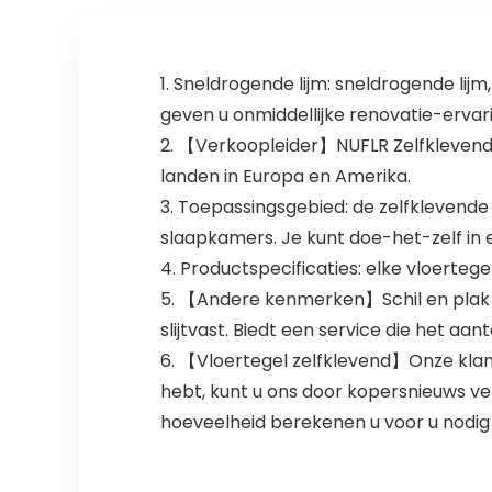
stuks
1. Sneldrogende lijm: sneldrogende lij
geven u onmiddellijke renovatie-ervar
2. 【Verkoopleider】NUFLR Zelfklevend
landen in Europa en Amerika.
3. Toepassingsgebied: de zelfklevende
slaapkamers. Je kunt doe-het-zelf in e
4. Productspecificaties: elke vloerteg
5. 【Andere kenmerken】Schil en plak vlo
slijtvast. Biedt een service die het aa
6. 【Vloertegel zelfklevend】Onze klan
hebt, kunt u ons door kopersnieuws ve
hoeveelheid berekenen u voor u nodig