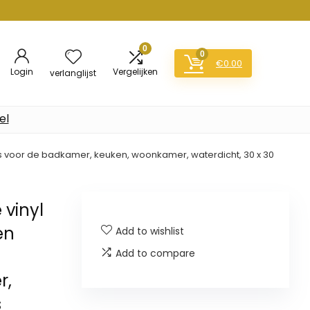
0
0
€
0.00
Login
Vergelijken
verlanglijst
el
ls voor de badkamer, keuken, woonkamer, waterdicht, 30 x 30
 vinyl
en
Add to wishlist
Add to compare
r,
s