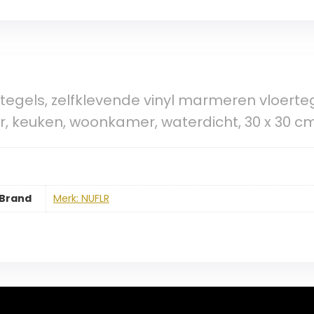
tegels, zelfklevende vinyl marmeren vloerteg
 keuken, woonkamer, waterdicht, 30 x 30 cm,
Brand
Merk: NUFLR