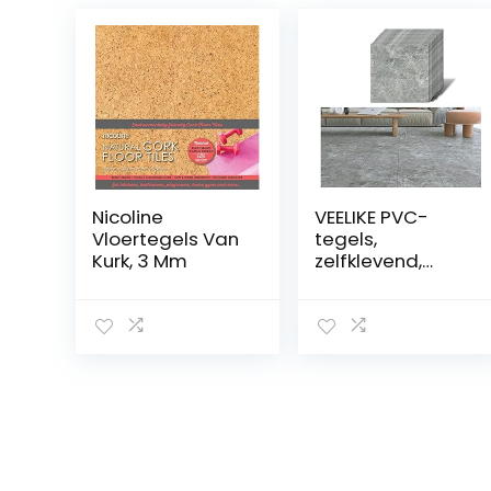
Nicoline
VEELIKE PVC-
Vloertegels Van
tegels,
Kurk, 3 Mm
zelfklevend,
vloer, marmer,
grijs, tegels,
zelfklevend,
vloer, badkamer,
pvc, zelfklevend,
waterdicht,
tegels, keuken,
tegels, pvc,
garage, 1,5 mm,
30 x 30 cm, 12