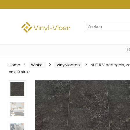
Search
for:
H
Home
Winkel
Vinylvloeren
NUFLR Vloertegels, z
cm, 10 stuks