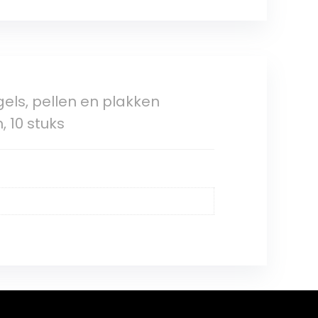
els, pellen en plakken
 10 stuks