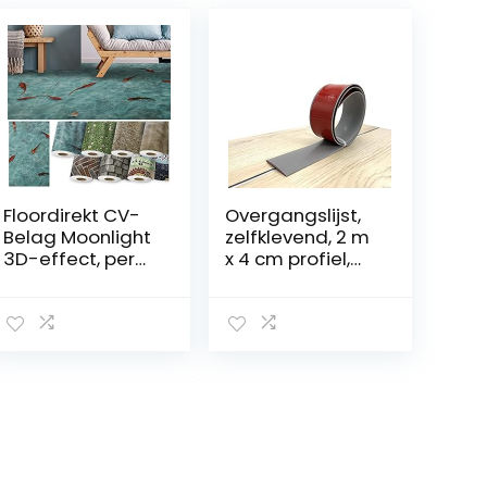
Floordirekt CV-
Overgangslijst,
Belag Moonlight
zelfklevend, 2 m
3D-effect, per
x 4 cm profiel,
meter, pvc-
vinyl
vloerbedekking,
overgangslijst,
lengte op maat,
vloerbedekking,
met 3D-effect,
drempel,
200 x 150 cm, koi
overgang,
strepen, vloer,
spleet,
verbinding voor
deurdrempel
(grijs (5M))