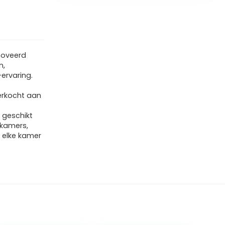
enoveerd
n,
ervaring.
erkocht aan
 geschikt
dkamers,
 elke kamer