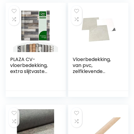
PLAZA CV-
Vloerbedekking,
vloerbedekking,
van pvc,
extra slijtvaste
zelfklevende
pvc-vloer
tegels, lichtgrijs,
(geschuimd),
marmereffect,
oppervlak met
grijs/beige, 2,05
textuur, fraaie
m²/22 tegels
houtlook, per
strekkende meter,
Cuban Oak Mix
967M (200 x 300
cm)