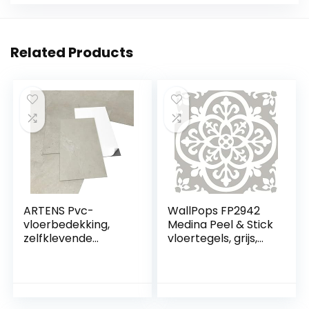
Related Products
ARTENS Pvc-
WallPops FP2942
vloerbedekking,
Medina Peel & Stick
zelfklevende
vloertegels, grijs,
tegels, Forte,
30,5 x 30,5 cm
Lemming, dikte 2
mm, 2,23 m²/12
tegels,
betoneffect, beige