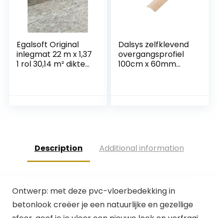
Egalsoft Original
Dalsys zelfklevend
inlegmat 22 m x 1,37
overgangsprofiel
1 rol 30,14 m² dikte
100cm x 60mm
= 6,50 mm
aluminium
egalisatieprofiel,
geschikt voor o.a.
tegels, laminaat en
licht eiken parket
Description
Additional information
Ontwerp: met deze pvc-vloerbedekking in
betonlook creëer je een natuurlijke en gezellige