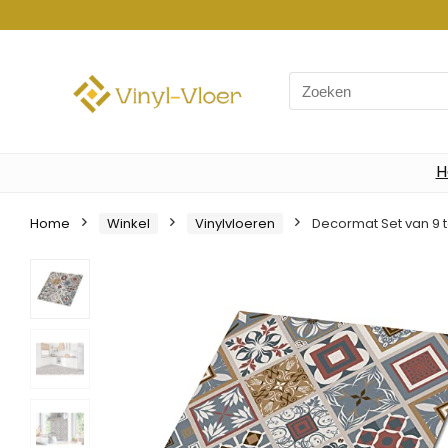
Search
for:
H
Home
Winkel
Vinylvloeren
Decormat Set van 9 t