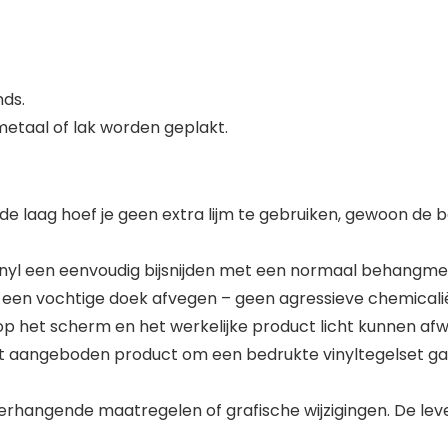
nds.
metaal of lak worden geplakt.
de laag hoef je geen extra lijm te gebruiken, gewoon de
nyl een eenvoudig bijsnijden met een normaal behangmes
t een vochtige doek afvegen – geen agressieve chemicali
p het scherm en het werkelijke product licht kunnen afwi
t aangeboden product om een bedrukte vinyltegelset gaat.
rhangende maatregelen of grafische wijzigingen. De leve