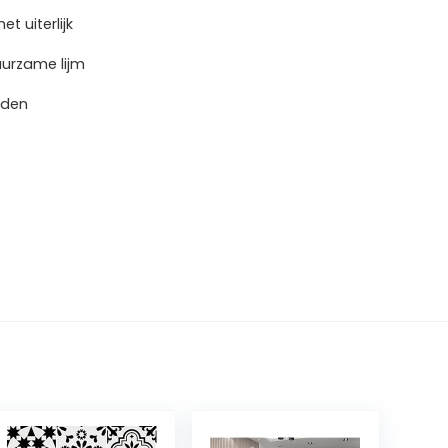
t uiterlijk
uurzame lijm
jden