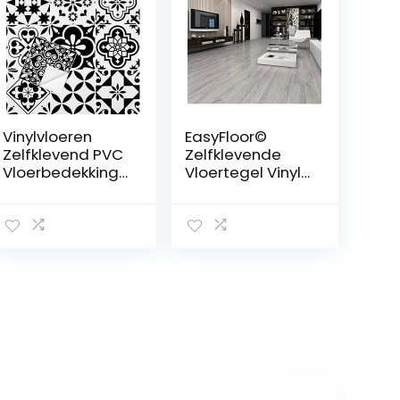
Vinylvloeren
EasyFloor©
Zelfklevend PVC
Zelfklevende
Vloerbedekking
Vloertegel Vinyl
voor Keuken
Vloeren
Woonkamer
Gewassen Grijs
Slaapkamer
Hout Effect Peel
Waterdichte
en Stick Tile
Slijtvast Vinyl
15X90cm 35pcs
Vloer Zwart
Houten Vloeren
20x20cm 10 pcs
voor Keuken
Woonkamer en
Badkamer
Vloerplanken