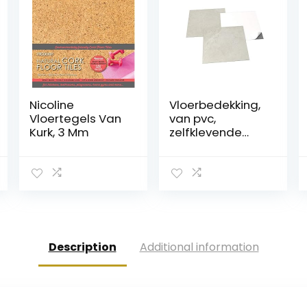
Nicoline
Vloerbedekking,
Vloertegels Van
van pvc,
Kurk, 3 Mm
zelfklevende
tegels, lichtgrijs,
marmereffect,
grijs/beige, 2,05
m²/22 tegels
Description
Additional information