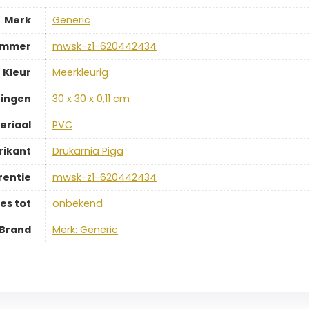
Merk
‎Generic
ummer
‎mwsk-z1-620442434
Kleur
‎Meerkleurig
ingen
‎30 x 30 x 0,11 cm
eriaal
‎PVC
rikant
‎Drukarnia Piga
rentie
‎mwsk-z1-620442434
es tot
‎onbekend
Brand
Merk: Generic