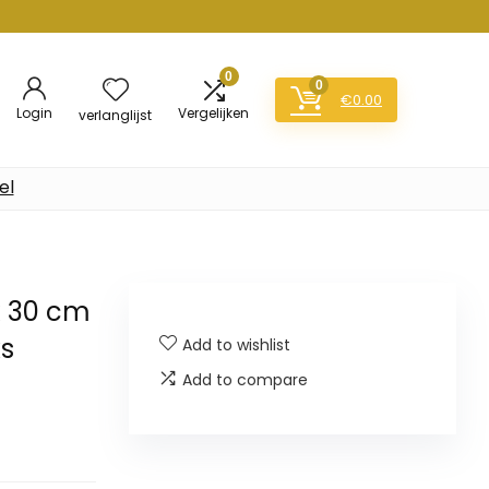
0
0
€
0.00
Login
Vergelijken
verlanglijst
el
x 30 cm
ks
Add to wishlist
Add to compare