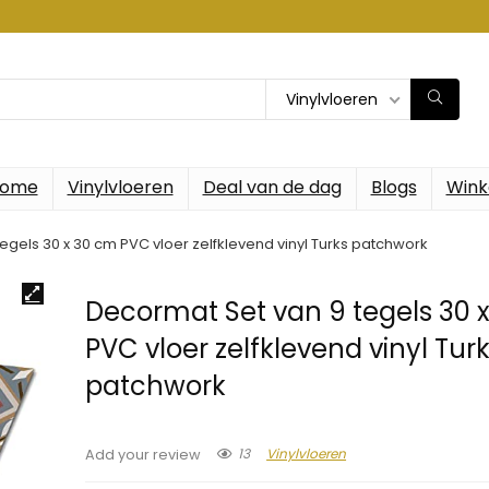
Vinylvloeren
ome
Vinylvloeren
Deal van de dag
Blogs
Wink
egels 30 x 30 cm PVC vloer zelfklevend vinyl Turks patchwork
Decormat Set van 9 tegels 30 
PVC vloer zelfklevend vinyl Tur
patchwork
13
Vinylvloeren
Add your review