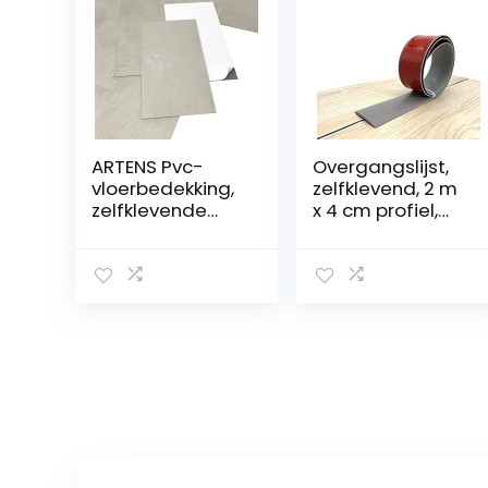
ARTENS Pvc-
Overgangslijst,
vloerbedekking,
zelfklevend, 2 m
zelfklevende
x 4 cm profiel,
tegels, Forte,
vinyl
Lemming, dikte 2
overgangslijst,
mm, 2,23 m²/12
vloerbedekking,
tegels,
drempel,
betoneffect,
overgang,
beige
strepen, vloer,
spleet,
verbinding voor
deurdrempel
(grijs (5M))