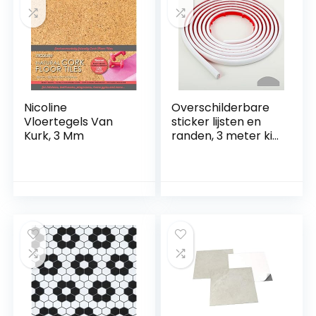
– 2,23 m² /12 tegels
Nicoline
Overschilderbare
Vloertegels Van
sticker lijsten en
Kurk, 3 Mm
randen, 3 meter kit
en sierlijsten voor
vloer, achterwand,
tegelranden en
hoekdecoratie,
zelfklevende liner,
wit