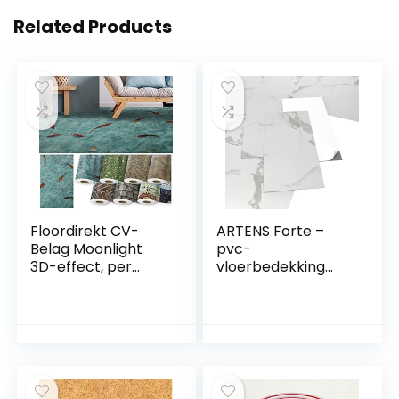
Related Products
Floordirekt CV-
ARTENS Forte –
Belag Moonlight
pvc-
3D-effect, per
vloerbedekking
meter, pvc-
Marmi –
vloerbedekking,
zelfklevende vinyl
lengte op maat,
tegels – vinyl vloer
met 3D-effect, 200
– lichtgrijs –
x 150 cm, koi
marmereffect –
60,96 cm x 30,48 x
2 mm – dikte 2 mm