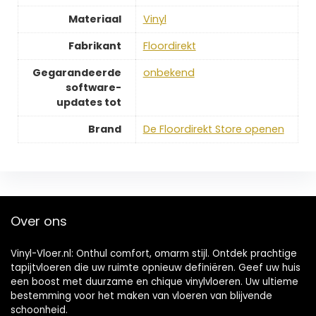
Materiaal
‎Vinyl
Fabrikant
‎Floordirekt
Gegarandeerde
‎onbekend
software-
updates tot
Brand
De Floordirekt Store openen
Over ons
Vinyl-Vloer.nl: Onthul comfort, omarm stijl. Ontdek prachtige
tapijtvloeren die uw ruimte opnieuw definiëren. Geef uw huis
een boost met duurzame en chique vinylvloeren. Uw ultieme
bestemming voor het maken van vloeren van blijvende
schoonheid.