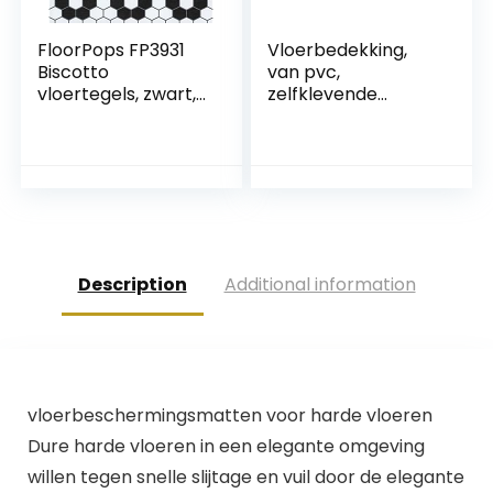
FloorPops FP3931
Vloerbedekking,
Biscotto
van pvc,
vloertegels, zwart,
zelfklevende
30,5 cm L x 30,5 cm
tegels, lichtgrijs,
B x 1,5 cm T
marmereffect,
grijs/beige, 2,05
m²/22 tegels
Description
Additional information
vloerbeschermingsmatten voor harde vloeren
Dure harde vloeren in een elegante omgeving
willen tegen snelle slijtage en vuil door de elegante