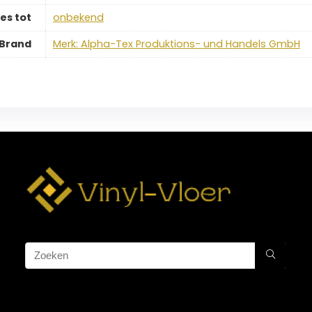
es tot
‎onbekend
Brand
Merk: Alpha-Tex Produktions- und Handels GmbH