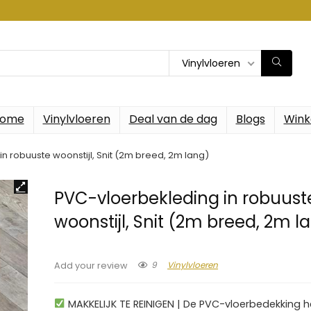
Vinylvloeren
ome
Vinylvloeren
Deal van de dag
Blogs
Wink
n robuuste woonstijl, Snit (2m breed, 2m lang)
PVC-vloerbekleding in robuust
woonstijl, Snit (2m breed, 2m l
9
Vinylvloeren
Add your review
MAKKELIJK TE REINIGEN | De PVC-vloerbedekking h