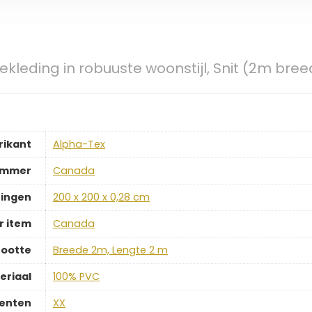
kleding in robuuste woonstijl, Snit (2m bree
rikant
‎Alpha-Tex
ummer
‎Canada
ingen
‎200 x 200 x 0,28 cm
 item
‎Canada
ootte
‎Breede 2m, Lengte 2 m
eriaal
‎100% PVC
enten
‎XX