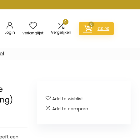
0
0
€
0.00
Login
Vergelijken
verlanglijst
el
e
ang)
Add to wishlist
Add to compare
eeft een