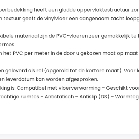
oerbedekking heeft een gladde oppervlaktestructuur zo
jn textuur geeft de vinylvloer een aangenaam zacht loop
xibele materiaal zijn de PVC-vloeren zeer gemakkelijk te
termes
n het PVC per meter in de door u gekozen maat op maat (z
geleverd als rol (opgerold tot de kortere maat). Voor le
en leverdatum kan worden afgesproken.
ng is: Compatibel met vloerverwarming – Geschikt voor
ochtige ruimtes – Antistatisch – Antislip (DS) – Warmte