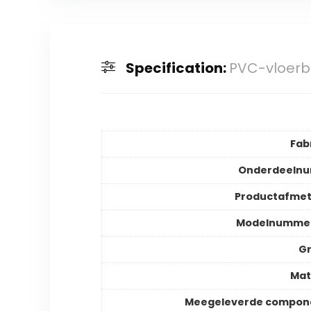
Specification:
PVC-vloerbe
Fab
Onderdeeln
Productafmet
Modelnummer
Gr
Mat
Meegeleverde compon