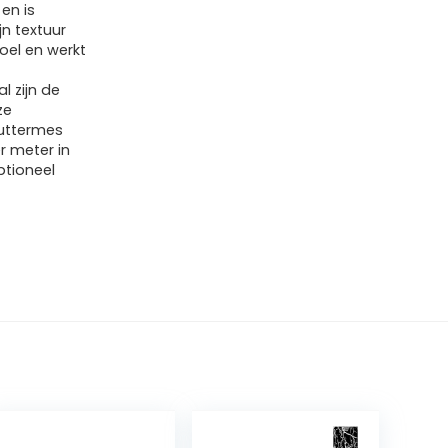
en is
n textuur
oel en werkt
l zijn de
ze
uttermes
r meter in
ptioneel