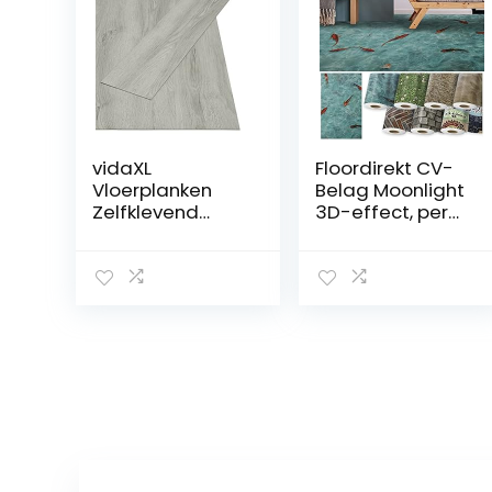
vidaXL
Floordirekt CV-
Vloerplanken
Belag Moonlight
Zelfklevend
3D-effect, per
Vloer
meter, pvc-
Vloerbedekking
vloerbedekking,
Planken
lengte op maat,
Vloerplank
met 3D-effect,
Ondervloer
200 x 150 cm, koi
Bedekking
Laminaat
Ondergrond
Vloeren PVC
Lichtgrijs