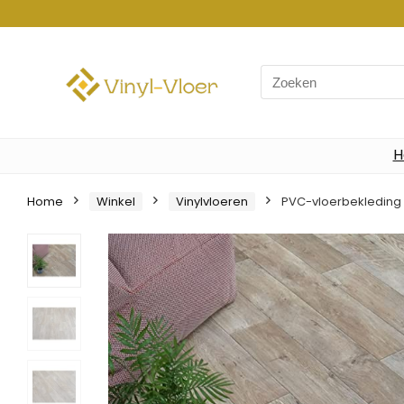
Search
for:
H
Home
Winkel
Vinylvloeren
PVC-vloerbekleding i