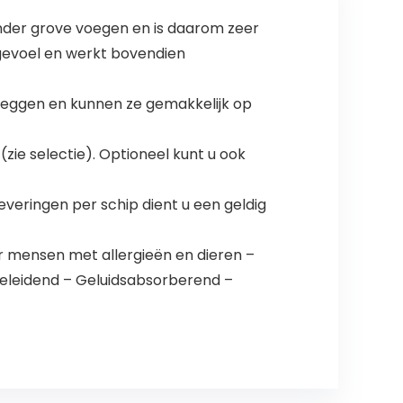
slaapkamer,
keuken
nder grove voegen en is daarom zeer
gevoel en werkt bovendien
 leggen en kunnen ze gemakkelijk op
ie selectie). Optioneel kunt u ook
veringen per schip dient u een geldig
 mensen met allergieën en dieren –
geleidend – Geluidsabsorberend –