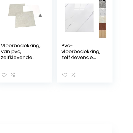
Vloerbedekking,
Pvc-
van pvc,
vloerbedekking,
zelfklevende
zelfklevende
tegels, lichtgrijs,
tegels, 22 stuks,
marmereffect,
30 x 30 cm (2
grijs/beige, 2,05
m²),
m²/22 tegels
zelfklevende
vinyltegels,
betoneffect,
antislip,
waterdicht,
oliebestendig,
snijbaar,
vloerstickers
voor