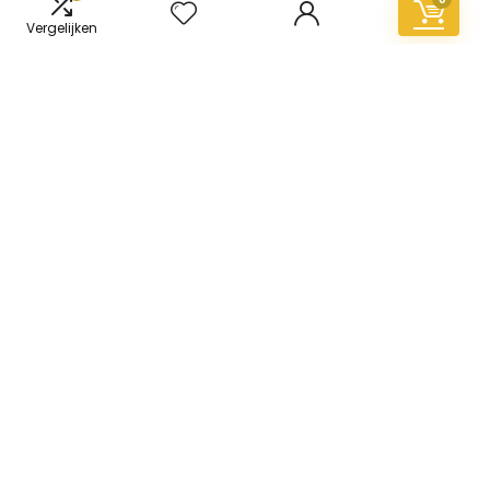
Vergelijken
Informatie
Contact
Klantenservice
Over ons
Overzicht
Onze webshops
Vacature
Blogs
Privacybeleid
Adverteren
Contact
vinyl-vloer.nl