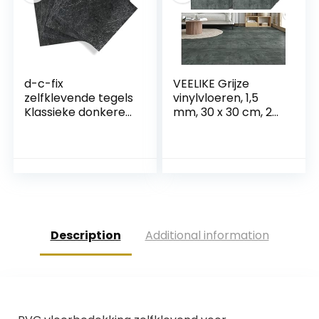
d-c-fix
VEELIKE Grijze
zelfklevende tegels
vinylvloeren, 1,5
Klassieke donkere
mm, 30 x 30 cm, 24
leisteen stenen
stuks, waterdicht,
30,5 cm x 30,5 cm –
afpellen en
vloertegels vinyl
opplakken,
plaktegels vloer
betonnen
floor tiles peel and
vloertegels voor
stick
keuken, badkamer,
garage
Description
Additional information