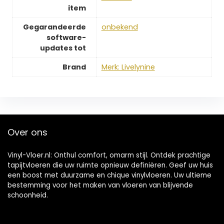
item
Gegarandeerde
‎onbekend
software-
updates tot
Brand
Merk: Livelynine
Over ons
Vinyl-Vloer.nl: Onthul comfort, omarm stijl. Ontdek prachtige
tapijtvloeren die uw ruimte opnieuw definiëren. Geef uw huis
een boost met duurzame en chique vinylvloeren. Uw ultieme
bestemming voor het maken van vloeren van blijvende
schoonheid.