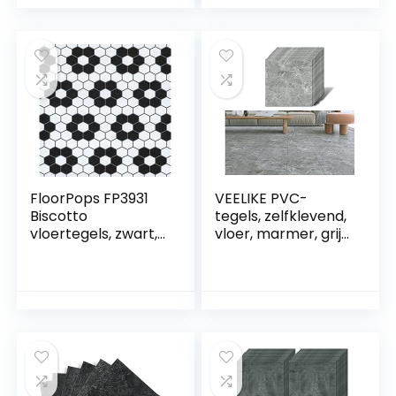
strepen, vloer,
spleet, verbinding
voor deurdrempel
(grijs (5M))
FloorPops FP3931
VEELIKE PVC-
Biscotto
tegels, zelfklevend,
vloertegels, zwart,
vloer, marmer, grijs,
30,5 cm L x 30,5 cm
tegels, zelfklevend,
B x 1,5 cm T
vloer, badkamer,
pvc, zelfklevend,
waterdicht, tegels,
keuken, tegels, pvc,
garage, 1,5 mm, 30
x 30 cm, 12 stuks