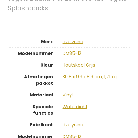
Splashbacks
Merk
‎Livelynine
Modelnummer
‎DM85-12
Kleur
‎Houtskool Grijs
Afmetingen
‎30,8 x 9,3 x 8,9 cm; 1,71 kg
pakket
Materiaal
‎Vinyl
Speciale
‎Waterdicht
functies
Fabrikant
‎Livelynine
Modelnummer
‎DM85-12