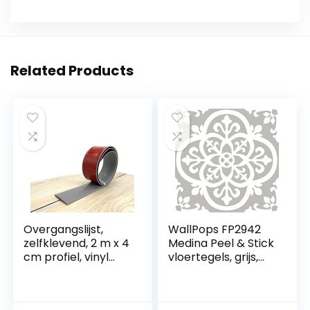
Related Products
Overgangslijst,
WallPops FP2942
zelfklevend, 2 m x 4
Medina Peel & Stick
cm profiel, vinyl
vloertegels, grijs,
overgangslijst,
30,5 x 30,5 cm
vloerbedekking,
drempel, overgang,