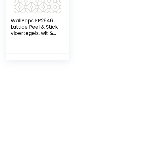
WallPops FP2946
Lattice Peel & Stick
vloertegels, wit &
gebroken wit, 30,5 x
30,5 cm