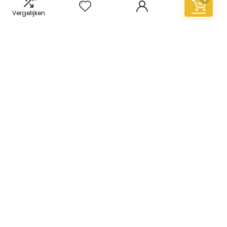
Vergelijken
Informatie
Contact
Klantenservice
Over ons
Overzicht
Onze webshops
Vacature
Blogs
Privacybeleid
Adverteren
Contact
vinyl-vloer.nl