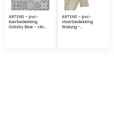
ARTENS – pvc-
ARTENS – pvc-
loerbedekking
vloerbedekking
Gatsby Blue – click
Walung –
vinyl tegels – vinyl
zelfklevende vinyl
vloer –
planken – vinyl
cementtegels
vloer – houteffect
patroon – blauw-
– lichtbeige –
grijs/wit – Forte –
Medio – dikte 2 mm
dikte 4,2 mm – 1,49
– 2,23 m²/16
m²/8 tegels
planken