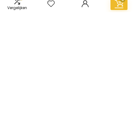
Vergelijken
Informatie
Contact
Klantenservice
Over ons
Overzicht
Onze webshops
Vacature
Blogs
Privacybeleid
Adverteren
Contact
vinyl-vloer.nl