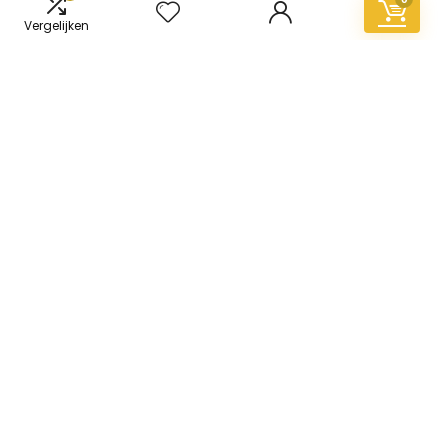
Vergelijken
Informatie
Contact
Klantenservice
Over ons
Overzicht
Onze webshops
Vacature
Blogs
Privacybeleid
Adverteren
Contact
vinyl-vloer.nl