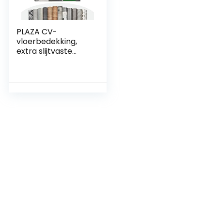
PLAZA CV-
vloerbedekking,
extra slijtvaste
pvc-vloer
(geschuimd),
oppervlak met
textuur, fraaie
houtlook, per
strekkende meter,
Cuban Oak Mix
967M (200 x 300
cm)