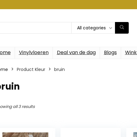
All categories
ome
Vinylvloeren
Deal van de dag
Blogs
Wink
ome
Product Kleur
‎bruin
bruin
owing all 3 results