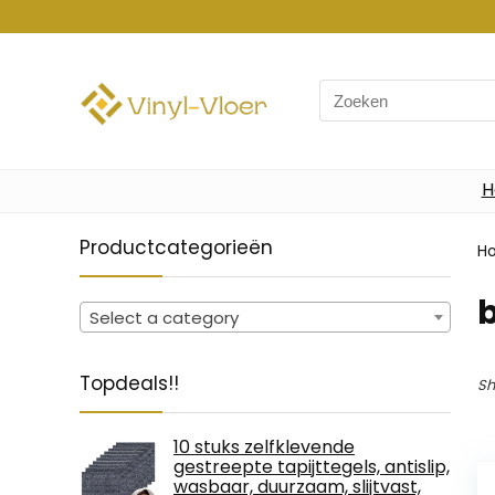
Search
for:
H
Productcategorieën
H
‎
Select a category
Topdeals!!
Sh
10 stuks zelfklevende
gestreepte tapijttegels, antislip,
wasbaar, duurzaam, slijtvast,