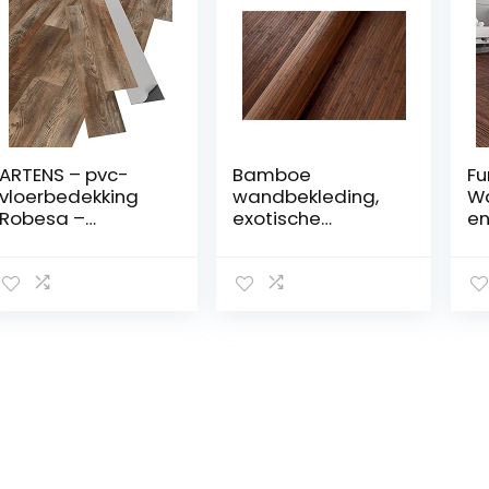
ARTENS – pvc-
Bamboe
Fu
vloerbedekking
wandbekleding,
Wa
Robesa –
exotische
en
zelfklevende vinyl
rolbekleding van
Vl
planken – vinyl
echte
Wa
vloer – houteffect
bamboelatten
Ho
– donkerbruin –
(hoogte: 150 cm /
Vl
FORTE – dikte 2
1 st. = 1 meter,
Sc
mm – 2,23 m²/16
natuurlijk
Vl
planken
donkerbruin)
Ba
La
St
Te