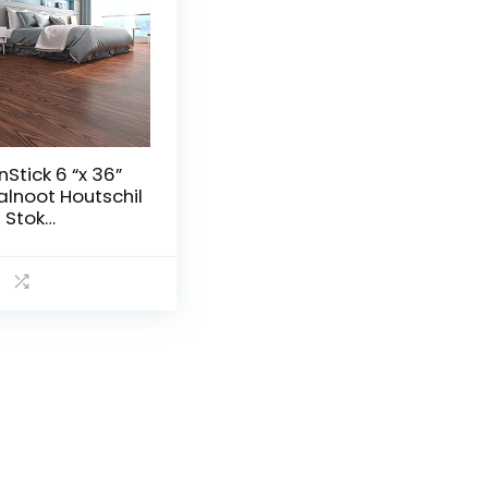
nStick 6 “x 36”
lnoot Houtschil
 Stok
oertegel
terdicht Bruin
ut Vinyl Plank
oeren Tegels
hil en Plak op
oertegels voor
dkamer Keuken
minaatvloeren
icky Linoleum
gels 5 Pack