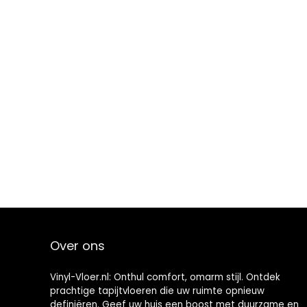
Over ons
Vinyl-Vloer.nl: Onthul comfort, omarm stijl. Ontdek
prachtige tapijtvloeren die uw ruimte opnieuw
definiëren. Geef uw huis een boost met duurzame en