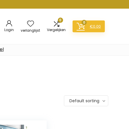
0
0
€
0.00
Login
Vergelijken
verlanglijst
el
Default sorting