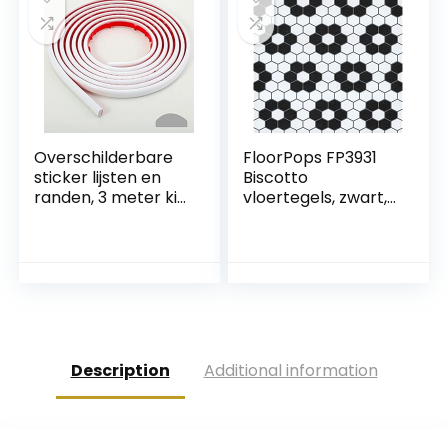
badkamer,
wastafel, open
haard
Overschilderbare
FloorPops FP3931
sticker lijsten en
Biscotto
randen, 3 meter kit
vloertegels, zwart,
en sierlijsten voor
30,5 cm L x 30,5 cm
vloer, achterwand,
B x 1,5 cm T
tegelranden en
hoekdecoratie,
zelfklevende liner,
wit
Description
Additional information