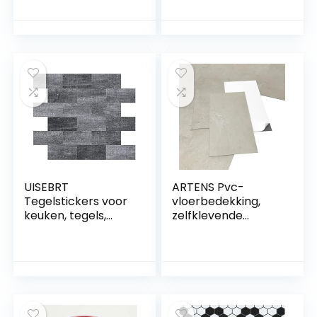
egalisatieprofiel,
(geschuimd),
geschikt voor o.a.
oppervlak met
tegels, laminaat en
textuur, fraaie
licht eiken parket
houtlook, per
strekkende meter,
Cuban Oak Mix
967M (200 x 300
cm)
UISEBRT
ARTENS Pvc-
Tegelstickers voor
vloerbedekking,
keuken, tegels,
zelfklevende
nivelleringssystee
tegels, Forte,
m, pvc, wandtegels,
Lemming, dikte 2
folie, stickers,
mm, 2,23 m²/12
zelfklevende
tegels,
tegelfolie, 10 stuks,
betoneffect, beige
tegeldecoratie, 34
x 29 cm, voor