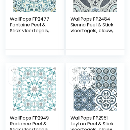
WallPops FP2477
WallPops FP2484
Fontaine Peel &
Sienna Peel & Stick
Stick vloertegels,
vloertegels, blauw,
blauw, set van 10
set van 10 stuks,
stuks, 30,5 x 30,5
30,5 x 30,5 cm
cm
WallPops FP2949
WallPops FP2951
Radiance Peel &
Leyton Peel & Stick
Stick vloertegels,
vloertegels, blauw,