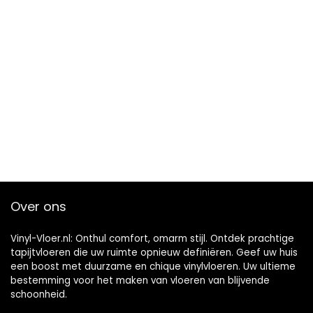
Over ons
Vinyl-Vloer.nl: Onthul comfort, omarm stijl. Ontdek prachtige
tapijtvloeren die uw ruimte opnieuw definiëren. Geef uw huis
een boost met duurzame en chique vinylvloeren. Uw ultieme
bestemming voor het maken van vloeren van blijvende
schoonheid.