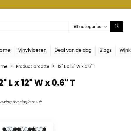
All categories
ome
Vinylvloeren
Deal van de dag
Blogs
Wink
ome
Product Grootte
‎12" L x 12" W x 0.6" T
12" L x 12" W x 0.6" T
owing the single result