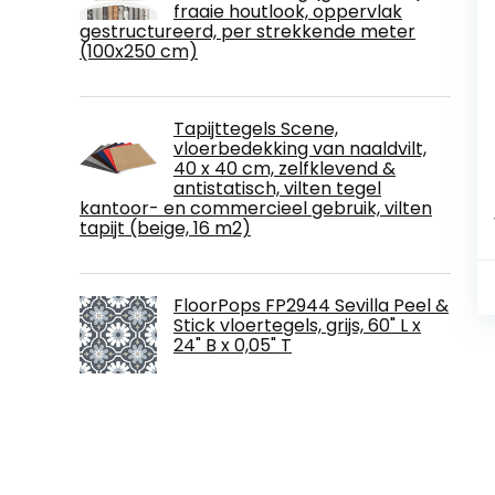
fraaie houtlook, oppervlak
gestructureerd, per strekkende meter
(100x250 cm)
Tapijttegels Scene,
vloerbedekking van naaldvilt,
40 x 40 cm, zelfklevend &
antistatisch, vilten tegel
kantoor- en commercieel gebruik, vilten
tapijt (beige, 16 m2)
FloorPops FP2944 Sevilla Peel &
Stick vloertegels, grijs, 60" L x
24" B x 0,05" T