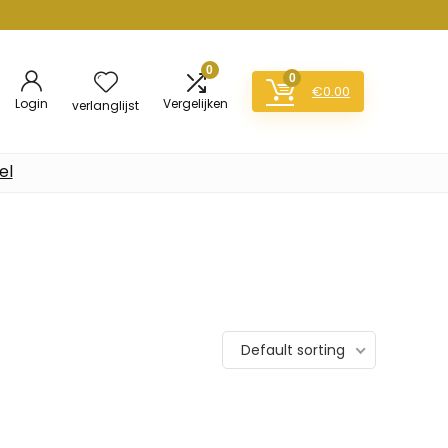
0
0
€
0.00
Login
Vergelijken
verlanglijst
el
Default sorting