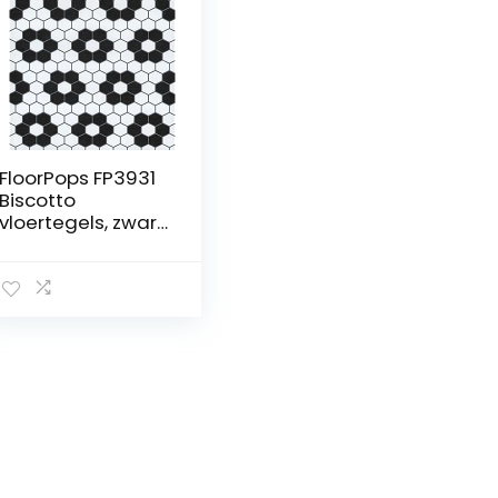
FloorPops FP3931
Biscotto
vloertegels, zwart,
30,5 cm L x 30,5
cm B x 1,5 cm T