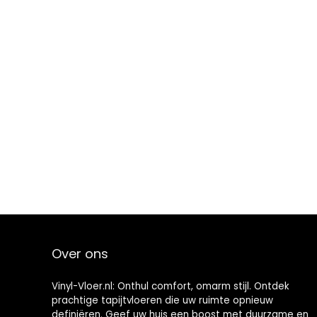
Over ons
Vinyl-Vloer.nl: Onthul comfort, omarm stijl. Ontdek
prachtige tapijtvloeren die uw ruimte opnieuw
definiëren. Geef uw huis een boost met duurzame en