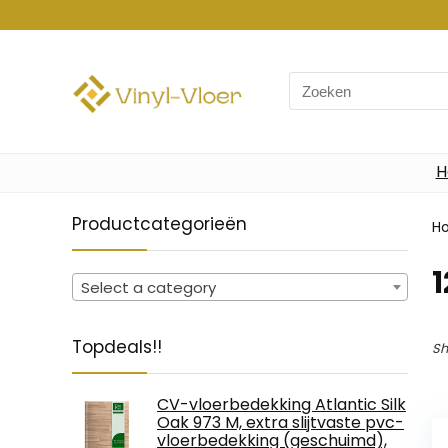
Search
for:
H
Productcategorieën
H
‎
Select a category
Topdeals!!
Sh
CV-vloerbedekking Atlantic Silk
Oak 973 M, extra slijtvaste pvc-
vloerbedekking (geschuimd),