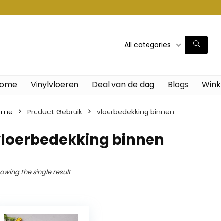
All categories
ome
Vinylvloeren
Deal van de dag
Blogs
Wink
ome
Product Gebruik
‎vloerbedekking binnen
vloerbedekking binnen
owing the single result