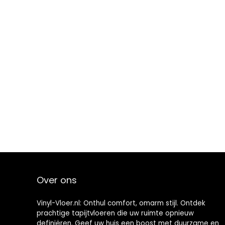
Over ons
Vinyl-Vloer.nl: Onthul comfort, omarm stijl. Ontdek
prachtige tapijtvloeren die uw ruimte opnieuw
definiëren. Geef uw huis een boost met duurzame en