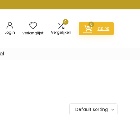
0
0
€
0.00
Login
Vergelijken
verlanglijst
el
Default sorting