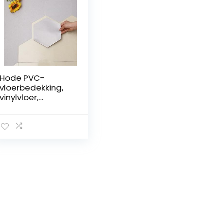
Hode PVC-
vloerbedekking,
vinylvloer,
zelfklevende
tegels,
plaktegels, vloer,
lichtgrijs,
zeshoekig, 11 cm,
waterdicht, 0,3
m², 10 tegels