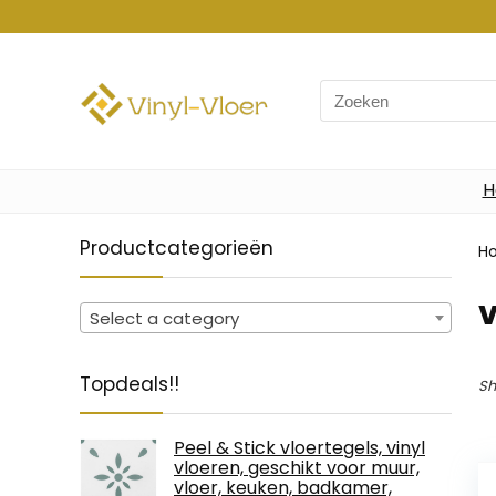
Search
for:
H
Productcategorieën
H
‎
Select a category
Topdeals!!
Sh
Peel & Stick vloertegels, vinyl
vloeren, geschikt voor muur,
vloer, keuken, badkamer,