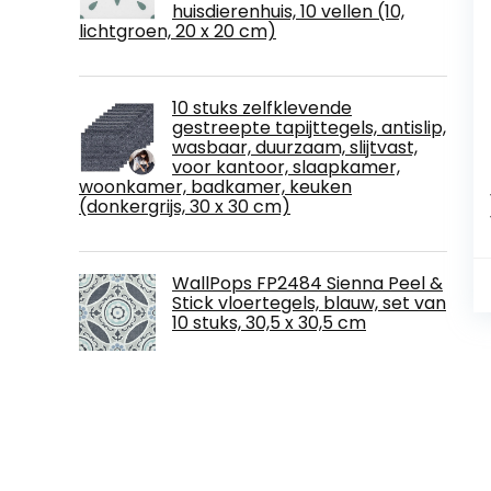
huisdierenhuis, 10 vellen (10,
lichtgroen, 20 x 20 cm)
10 stuks zelfklevende
gestreepte tapijttegels, antislip,
wasbaar, duurzaam, slijtvast,
voor kantoor, slaapkamer,
woonkamer, badkamer, keuken
(donkergrijs, 30 x 30 cm)
WallPops FP2484 Sienna Peel &
Stick vloertegels, blauw, set van
10 stuks, 30,5 x 30,5 cm