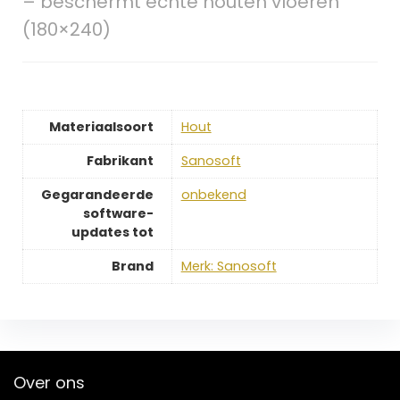
– beschermt echte houten vloeren
(180×240)
Materiaalsoort
‎Hout
Fabrikant
‎Sanosoft
Gegarandeerde
‎onbekend
software-
updates tot
Brand
Merk: Sanosoft
Over ons