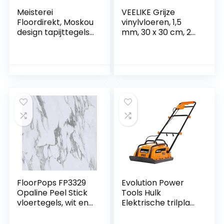
Meisterei
VEELIKE Grijze
Floordirekt, Moskou
vinylvloeren, 1,5
design tapijttegels
mm, 30 x 30 cm, 24
50×50 cm,
stuks, waterdicht,
zelfliggend,
afpellen en
duurzaam
opplakken,
vloerkleed,
betonnen
vloerbedekking
vloertegels voor
met hoogwaardige
keuken, badkamer,
lussenvloer,
garage
antistatisch met
bitumen rug,
(antraciet)
FloorPops FP3329
Evolution Power
Opaline Peel Stick
Tools Hulk
vloertegels, wit en
Elektrische trilplaat
gebroken wit
– 230 V
huishoudelijk