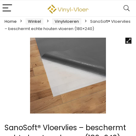
Home
Winkel
Vinylvloeren
SanoSoft® Vloervlies
– beschermt echte houten vloeren (180×240)
SanoSoft® Vloervlies – beschermt