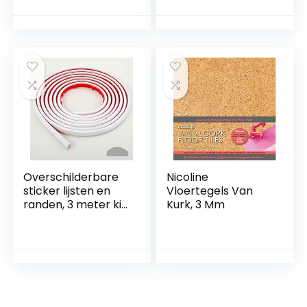
gebruik – Ideaal
voor het egaliseren
van bestrating,
voorbereiding van
een kunstgrasveld,
patio, blokwerk,
zand, aarde en
meer
Overschilderbare
Nicoline
sticker lijsten en
Vloertegels Van
randen, 3 meter kit
Kurk, 3 Mm
en sierlijsten voor
vloer, achterwand,
tegelranden en
hoekdecoratie,
zelfklevende liner,
wit