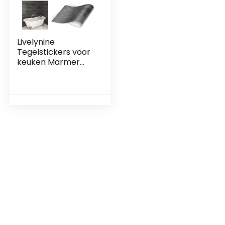
Livelynine
Tegelstickers voor
keuken Marmer
Houtskool Grijs
Wasbare
Vloertegels
Zelfklevende Grijs
Zwart Woonkamer
60 x 30 cm Sticky
Vloertegels Hal 12
Tegels Badkamer
Zelfklevende
Tegels
Splashbacks