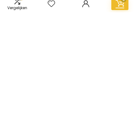
Vergelijken
Informatie
Contact
Klantenservice
Over ons
Overzicht
Onze webshops
Vacature
Blogs
Privacybeleid
Adverteren
Contact
vinyl-vloer.nl