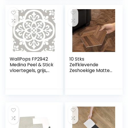
Slijtvast Vinyl Vloer
tegelfolie, 10 stuks,
Zwart 20x20cm 10
tegeldecoratie, 34
pcs
x 29 cm, voor
badkamer,
wastafel, open
haard
WallPops FP2942
10 Stks
Medina Peel & Stick
Zelfklevende
vloertegels, grijs,
Zeshoekige Matte
30,5 x 30,5 cm
Frosted Vinyl
Vloerwandtegels
Sticker, Schil en
Stok Steen Effect
Schuimende
Vloeren Tegels
Overdracht, 20
cmx23 cm/8 inchx9
inch, Walnoot
Splicing