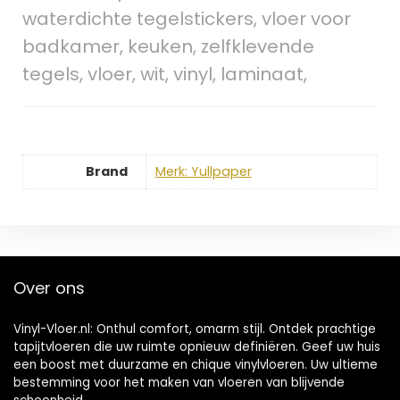
waterdichte tegelstickers, vloer voor
badkamer, keuken, zelfklevende
tegels, vloer, wit, vinyl, laminaat,
Brand
Merk: Yullpaper
Over ons
Vinyl-Vloer.nl: Onthul comfort, omarm stijl. Ontdek prachtige
tapijtvloeren die uw ruimte opnieuw definiëren. Geef uw huis
een boost met duurzame en chique vinylvloeren. Uw ultieme
bestemming voor het maken van vloeren van blijvende