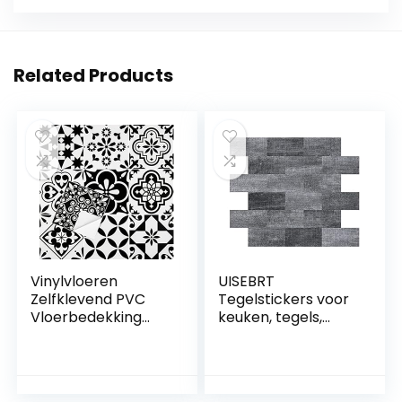
Related Products
Vinylvloeren
UISEBRT
Zelfklevend PVC
Tegelstickers voor
Vloerbedekking
keuken, tegels,
voor Keuken
nivelleringssystee
Woonkamer
m, pvc, wandtegels,
Slaapkamer
folie, stickers,
Waterdichte
zelfklevende