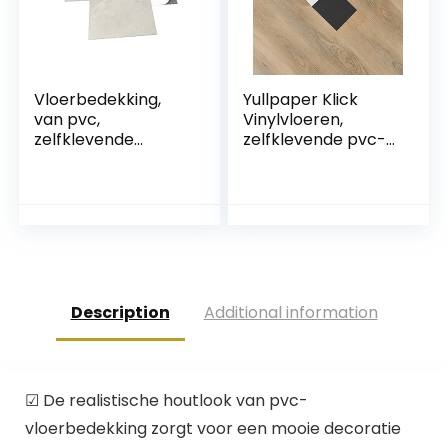
Vloerbedekking,
Yullpaper Klick
van pvc,
Vinylvloeren,
zelfklevende
zelfklevende pvc-
tegels, lichtgrijs,
vloerbedekking,
marmereffect,
houtlook,
grijs/beige, 2,05
tegelstickers voor
m²/22 tegels
badkamer, keuken,
vloer, 24 stuks, 90 x
15 cm, kleefverloop,
pvc-tegels,
zelfklevend,
Description
Additional information
waterdicht,
☑ De realistische houtlook van pvc-
vloerbedekking zorgt voor een mooie decoratie