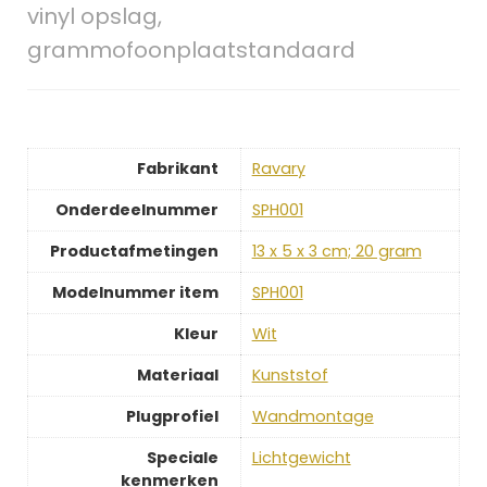
vinyl opslag,
grammofoonplaatstandaard
Fabrikant
‎Ravary
Onderdeelnummer
‎SPH001
Productafmetingen
‎13 x 5 x 3 cm; 20 gram
Modelnummer item
‎SPH001
Kleur
‎Wit
Materiaal
‎Kunststof
Plugprofiel
‎Wandmontage
Speciale
‎Lichtgewicht
kenmerken