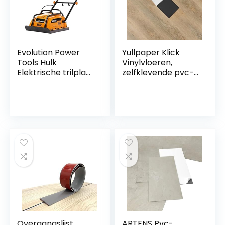
Evolution Power
Yullpaper Klick
Tools Hulk
Vinylvloeren,
Elektrische trilplaat
zelfklevende pvc-
– 230 V
vloerbedekking,
huishoudelijk
houtlook,
gebruik – Ideaal
tegelstickers voor
voor het egaliseren
badkamer, keuken,
van bestrating,
vloer, 24 stuks, 90 x
voorbereiding van
15 cm, kleefverloop,
een kunstgrasveld,
pvc-tegels,
patio, blokwerk,
zelfklevend,
zand, aarde en
waterdicht,
meer
Overgangslijst,
ARTENS Pvc-