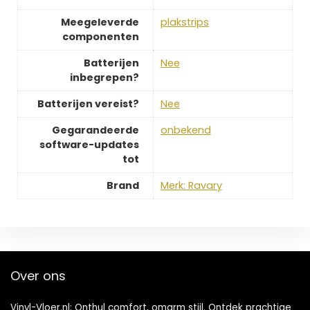
Meegeleverde
‎plakstrips
componenten
Batterijen
‎Nee
inbegrepen?
Batterijen vereist?
‎Nee
Gegarandeerde
‎onbekend
software-updates
tot
Brand
Merk: Ravary
Over ons
Vinyl-Vloer.nl: Onthul comfort, omarm stijl. Ontdek prachtige