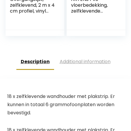
zelfklevend, 2 m x 4
vloerbedekking,
cm profiel, vinyl
zelfklevende
overgangslijst,
tegels, Forte,
vloerbedekking,
Lemming, dikte 2
drempel, overgang,
mm, 2,23 m²/12
strepen, vloer,
tegels,
spleet, verbinding
betoneffect, beige
voor deurdrempel
(grijs (5M))
Description
Additional information
18 x zelfklevende wandhouder met plakstrip. Er
kunnen in totaal 6 grammofoonplaten worden
bevestigd.
18 x zelfklevende wandhouder met plakstrip. Er