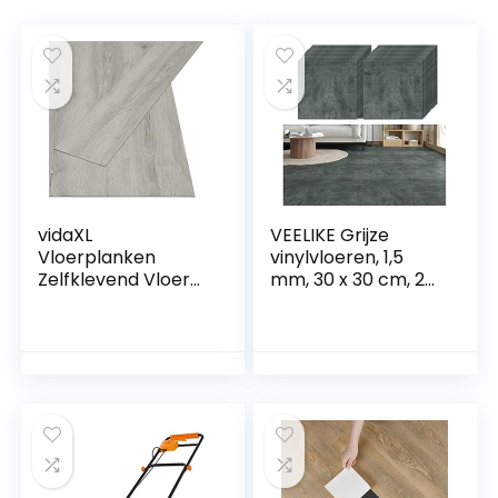
vidaXL
VEELIKE Grijze
Vloerplanken
vinylvloeren, 1,5
Zelfklevend Vloer
mm, 30 x 30 cm, 24
Vloerbedekking
stuks, waterdicht,
Planken Vloerplank
afpellen en
Ondervloer
opplakken,
Bedekking
betonnen
Laminaat
vloertegels voor
Ondergrond
keuken, badkamer,
Vloeren PVC
garage
Lichtgrijs