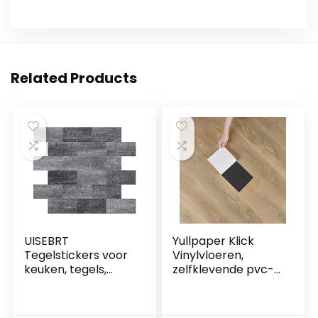
Related Products
UISEBRT
Yullpaper Klick
Tegelstickers voor
Vinylvloeren,
keuken, tegels,
zelfklevende pvc-
nivelleringssystee
vloerbedekking,
m, pvc, wandtegels,
houtlook,
folie, stickers,
tegelstickers voor