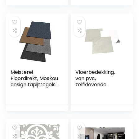
zelfklevende
badkamer, keuken,
tegelfolie, 10 stuks,
vloer, 24 stuks, 90 x
tegeldecoratie, 34
15 cm, kleefverloop,
x 29 cm, voor
pvc-tegels,
badkamer,
zelfklevend,
wastafel, open
waterdicht,
haard
Meisterei
Vloerbedekking,
Floordirekt, Moskou
van pvc,
design tapijttegels
zelfklevende
50×50 cm,
tegels, lichtgrijs,
zelfliggend,
marmereffect,
duurzaam
grijs/beige, 2,05
vloerkleed,
m²/22 tegels
vloerbedekking
met hoogwaardige
lussenvloer,
antistatisch met