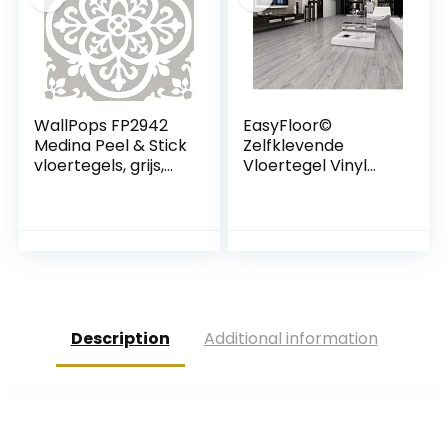
bitumen rug,
(antraciet)
WallPops FP2942
EasyFloor©
Medina Peel & Stick
Zelfklevende
vloertegels, grijs,
Vloertegel Vinyl
30,5 x 30,5 cm
Vloeren Gewassen
Grijs Hout Effect
Peel en Stick Tile
15X90cm 35pcs
Houten Vloeren
voor Keuken
Woonkamer en
Badkamer
Description
Additional information
Vloerplanken