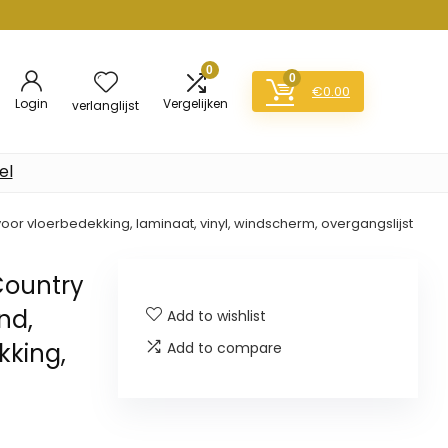
0
0
€
0.00
Login
Vergelijken
verlanglijst
el
 voor vloerbedekking, laminaat, vinyl, windscherm, overgangslijst
Country
nd,
Add to wishlist
ekking,
Add to compare