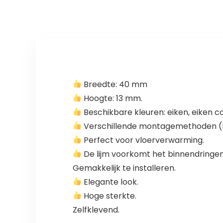
waterdicht,
licht eiken
oliebestendig,
parket
snijbaar,
vloerstickers
voor
slaapkamer,
keuken
Breedte: 40 mm
Hoogte: 13 mm.
Beschikbare kleuren: eiken, eiken c
Verschillende montagemethoden (me
Perfect voor vloerverwarming.
De lijm voorkomt het binnendringen v
Gemakkelijk te installeren.
Elegante look.
Hoge sterkte.
Zelfklevend.