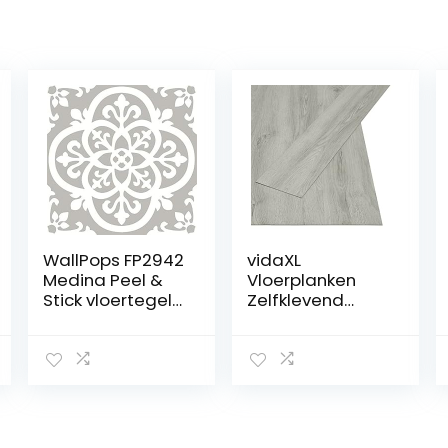
WallPops FP2942
vidaXL
Medina Peel &
Vloerplanken
Stick vloertegels,
Zelfklevend
grijs, 30,5 x 30,5
Vloer
cm
Vloerbedekking
Planken
Vloerplank
Ondervloer
Bedekking
Laminaat