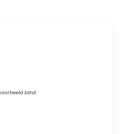
verbinding voor
deurdrempel
(grijs (5M))
jvoorbeeld zand.