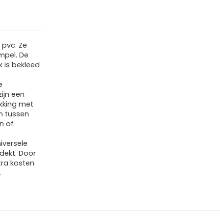
 pvc. Ze
mpel. De
 is bekleed
e
ijn een
ekking met
n tussen
n of
iversele
dekt. Door
tra kosten
.