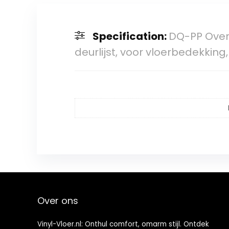
Specification:
DQ-PP Overg
deurlijst, voor vloerbedekking
Over ons
Vinyl-Vloer.nl: Onthul comfort, omarm stijl. Ontdek