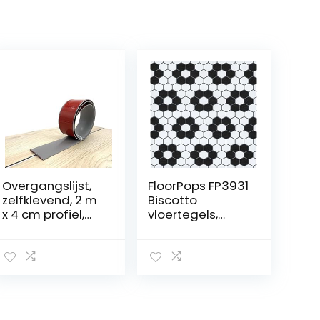
Overgangslijst,
FloorPops FP3931
zelfklevend, 2 m
Biscotto
x 4 cm profiel,
vloertegels,
vinyl
zwart, 30,5 cm L
overgangslijst,
x 30,5 cm B x 1,5
vloerbedekking,
cm T
drempel,
overgang,
strepen, vloer,
spleet,