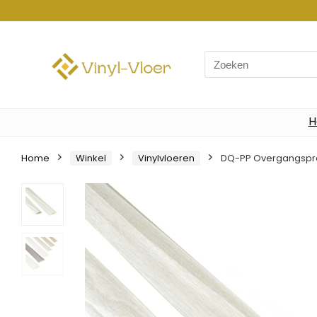
Search
for:
H
Home
Winkel
Vinylvloeren
DQ-PP Overgangsprofie