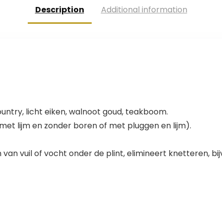
Ondergrond
Description
Additional information
Vloeren PVC
Lichtgrijs
ountry, licht eiken, walnoot goud, teakboom.
t lijm en zonder boren of met pluggen en lijm).
an vuil of vocht onder de plint, elimineert knetteren, bi