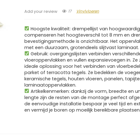
17
Vinylvloeren
Add your review
Hoogste kwaliteit: drempellijst van hoogwaardig
compenseren het hoogteverschil tot 8 mm en dre
bevestigingsmethode is onzichtbaar. Het oppervlak
met een duurzaam, grotendeels slijtvast laminaat.
Gebruik: overgangslijsten verbinden verschillend
vloeroppervlakken en vullen expansievoegen in. Ze z
ideale oplossing voor het verbinden van vloerbed
parket of terracotta tegels. Ze bedekken de voege
keramische tegels, houten vloeren, panelen, tapijte
laminaatoppervlakken.
Artikelkenmerken: dankzij de vorm, breedte en un
lengte zijn de resten van de montage perfect afge
de eenvoudige installatie bespaar je veel tijd en ex
en vermijd je boren op moeilijk bereikbare plaatsen