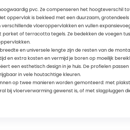
n hoogwaardig pvc. Ze compenseren het hoogteverschil t
et oppervlak is bekleed met een duurzaam, grotendeels sl
 verschillende vloeroppervlakken en vullen expansievoegen
 parket of terracotta tegels. Ze bedekken de voegen tu
toppervlakken.
breedte en universele lengte zijn de resten van de mont
tijd en extra kosten en vermijd je boren op moeilijk berei
reëert een esthetisch design in je huis. De profielen passen
rijgbaar in vele houtachtige kleuren.
nen op twee manieren worden gemonteerd: met plakstrips 
 bij vloerverwarming gewenst is, of met slagpluggen die j