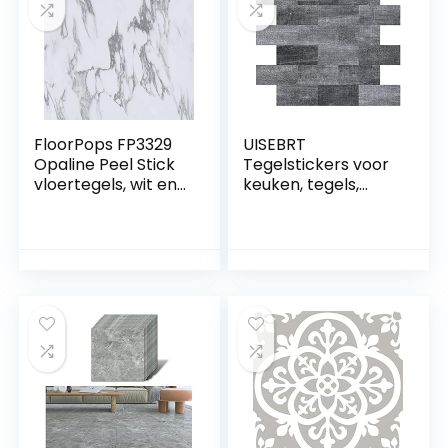
patio, blokwerk,
– 2,23 m² /12 tegels
zand, aarde en
meer
FloorPops FP3329
UISEBRT
Opaline Peel Stick
Tegelstickers voor
vloertegels, wit en
keuken, tegels,
gebroken wit
nivelleringssystee
m, pvc, wandtegels,
folie, stickers,
zelfklevende
tegelfolie, 10 stuks,
tegeldecoratie, 34
x 29 cm, voor
badkamer,
wastafel, open
haard