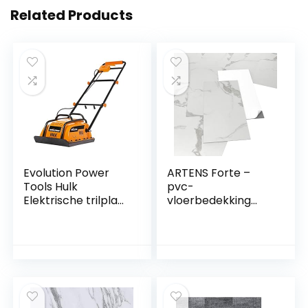
Related Products
Evolution Power
ARTENS Forte –
Tools Hulk
pvc-
Elektrische trilplaat
vloerbedekking
– 230 V
Marmi –
huishoudelijk
zelfklevende vinyl
gebruik – Ideaal
tegels – vinyl vloer
voor het egaliseren
– lichtgrijs –
van bestrating,
marmereffect –
voorbereiding van
60,96 cm x 30,48 x
een kunstgrasveld,
2 mm – dikte 2 mm