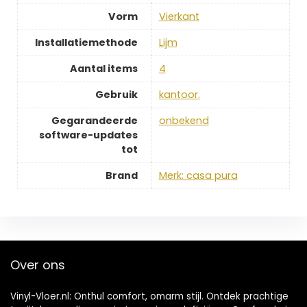
Vorm
‎Vierkant
Installatiemethode
‎Lijm
Aantal items
‎4
Gebruik
‎kantoor.
Gegarandeerde
‎onbekend
software-updates
tot
Brand
Merk: casa pura
Over ons
Vinyl-Vloer.nl: Onthul comfort, omarm stijl. Ontdek prachtige