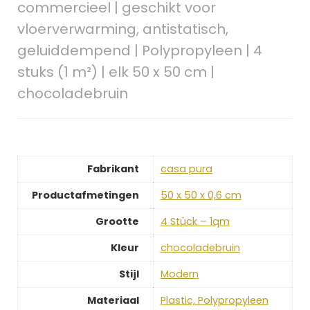
commercieel | geschikt voor
vloerverwarming, antistatisch,
geluiddempend | Polypropyleen | 4
stuks (1 m²) | elk 50 x 50 cm |
chocoladebruin
Fabrikant
‎casa pura
Productafmetingen
‎50 x 50 x 0,6 cm
Grootte
‎4 Stück – 1qm
Kleur
‎chocoladebruin
Stijl
‎Modern
Materiaal
‎Plastic, Polypropyleen