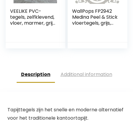
VEELIKE PVC-
WallPops FP2942
tegels, zelfklevend,
Medina Peel & Stick
vloer, marmer, grijs,
vloertegels, grijs,
tegels, zelfklevend,
30,5 x 30,5 cm
vloer, badkamer,
pvc, zelfklevend,
waterdicht, tegels,
keuken, tegels, pvc,
garage, 1,5 mm, 30
x 30 cm, 12 stuks
Description
Additional information
Tapijttegels zijn het snelle en moderne alternatief
voor het traditionele kantoortapijt.