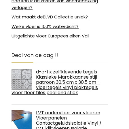
Hoe kan ik de kosten van vloerbedekking
verlagen?
Wat maakt deBLVD Collectie uniek?
Welke vloer is 100% waterdicht?
Uitgelichte vloer: Europees eiken Vail
Deal van de dag !!
d-c-fix zelfklevende tegels
Klassieke Marokkaanse stijl
patroon 30,5 cm x 30,5 cm -
vloertegels vinyl plaktegels
vloer floor tiles peel and stick
LVT ondervloer voor vloeren
Vloerpanelen
Contactgeluidsisolatie Vinyl /
LVT klikvloeren Isolatie