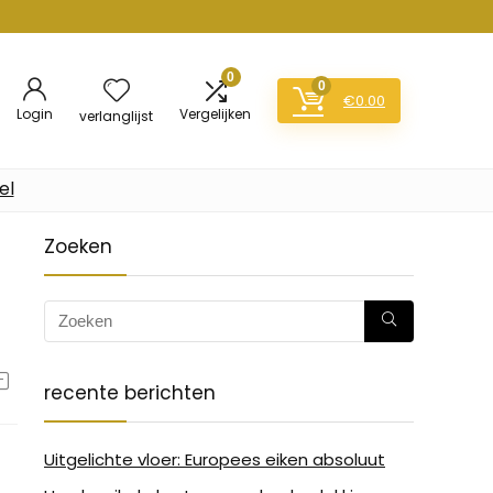
0
0
€
0.00
Login
Vergelijken
verlanglijst
el
Zoeken
recente berichten
Uitgelichte vloer: Europees eiken absoluut