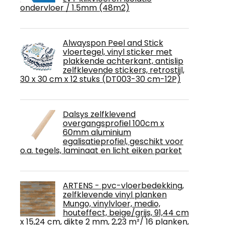
ondervloer / 1.5mm (48m2)
Alwayspon Peel and Stick
vloertegel, vinyl sticker met
plakkende achterkant, antislip
zelfklevende stickers, retrostijl,
30 x 30 cm x 12 stuks (DT003-30 cm-12P)
Dalsys zelfklevend
overgangsprofiel 100cm x
60mm aluminium
egalisatieprofiel, geschikt voor
o.a. tegels, laminaat en licht eiken parket
ARTENS - pvc-vloerbedekking,
zelfklevende vinyl planken
Mungo, vinylvloer, medio,
houteffect, beige/grijs, 91,44 cm
x 15,24 cm, dikte 2 mm, 2,23 m²/ 16 planken,