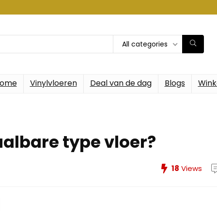
All categories
ome
Vinylvloeren
Deal van de dag
Blogs
Wink
albare type vloer?
18
Views