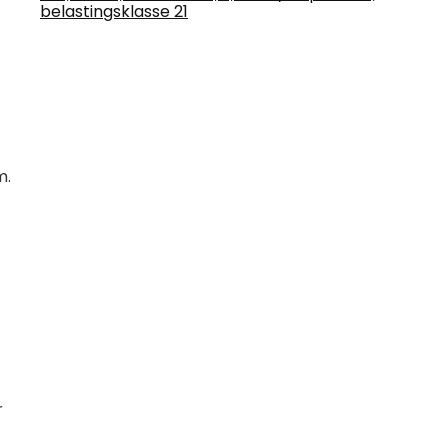
belastingsklasse 21
m.
r