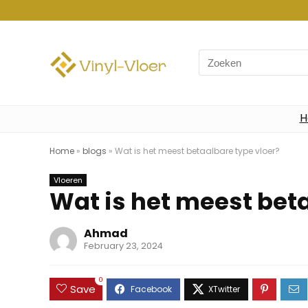
Search
for:
H
Home
»
blogs
»
Wat is het meest betaalbare type vloer?
Vloeren
Wat is het meest beta
Ahmad
February 23, 2024
0
Save