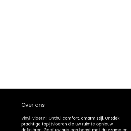
Over ons
Vinyl-Vloer.nl: Onthul comfort, omarm stijl. Ontdek
prachtige tapijtvloeren die uw ruimte opnieuw
definiëren. Geef uw huis een boost met duurzame en