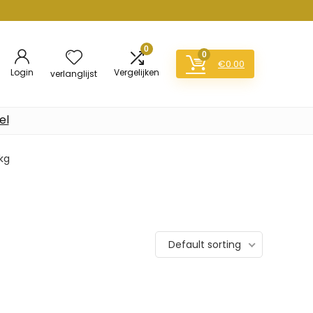
0
0
€
0.00
Login
Vergelijken
verlanglijst
el
 kg
Default sorting