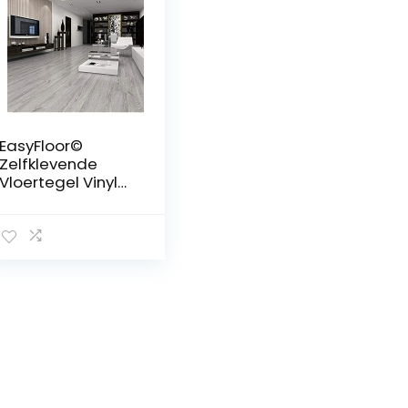
EasyFloor©
Zelfklevende
Vloertegel Vinyl
Vloeren
Gewassen Grijs
Hout Effect Peel
en Stick Tile
15X90cm 35pcs
Houten Vloeren
voor Keuken
Woonkamer en
Badkamer
Vloerplanken