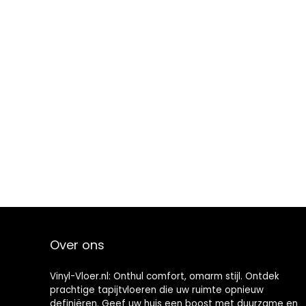
Over ons
Vinyl-Vloer.nl: Onthul comfort, omarm stijl. Ontdek
prachtige tapijtvloeren die uw ruimte opnieuw
definiëren. Geef uw huis een boost met duurzame en