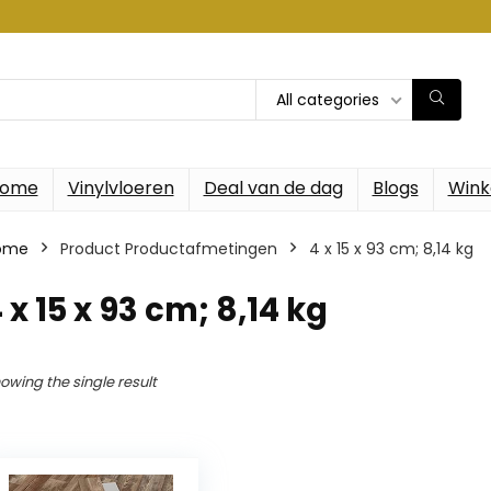
All categories
ome
Vinylvloeren
Deal van de dag
Blogs
Wink
ome
Product Productafmetingen
‎4 x 15 x 93 cm; 8,14 kg
4 x 15 x 93 cm; 8,14 kg
owing the single result