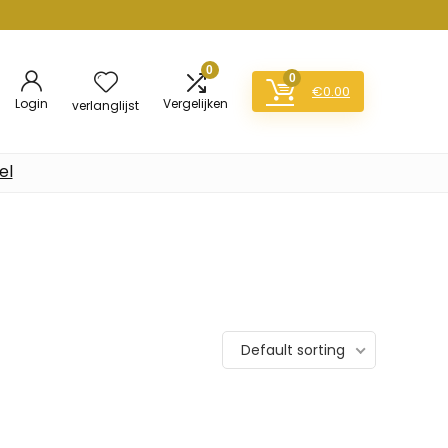
0
0
€
0.00
Login
Vergelijken
verlanglijst
el
Default sorting