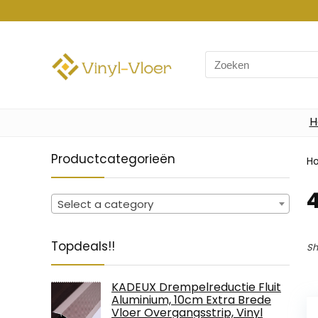
Search
for:
H
Productcategorieën
H
‎
Select a category
Topdeals!!
Sh
KADEUX Drempelreductie Fluit
Aluminium, 10cm Extra Brede
Vloer Overgangsstrip, Vinyl