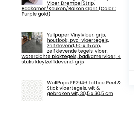
Vloer Drempel Strip,
Badkamer/Keuken/Balkon Oprit (Color :
Purple gold)
Yullpaper Vinylvloer, grijs,
houtlook, pvc-vloertegels,
zelfklevend, 90 x 15 cm,
zelfklevende tegels, vloer,
waterdichte plaktegels, badkamervloer, 4
stuks kleylzelfklevend, grijs
WallPops FP2946 Lattice Peel &
Stick vloertegels, wit &
gebroken wit, 30,5 x 30,5 cm