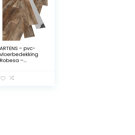
ARTENS – pvc-
vloerbedekking
Robesa –
zelfklevende vinyl
planken – vinyl
vloer – houteffect
– donkerbruin –
FORTE – dikte 2
mm – 2,23 m²/16
planken