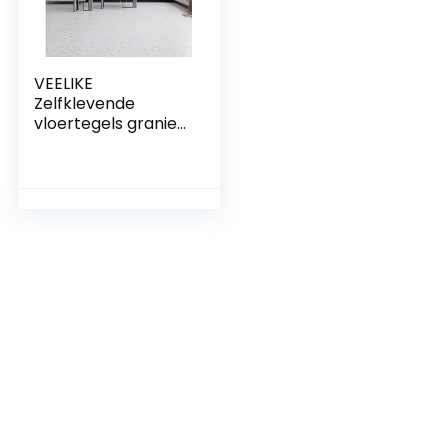
VEELIKE
Zelfklevende
vloertegels graniet
wit pvc
vloerbedekking wit
marmer vinyl
tegels waterdicht
kleeftegels
tegelsticker vloer
badkamer
vloerbedekking
eetkamer
keukentegels 30
cm x 30 cm 24
stuks