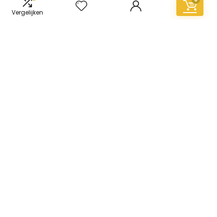
Vergelijken
Informatie
Contact
Klantenservice
Over ons
Overzicht
Onze webshops
Vacature
Blogs
Privacybeleid
Adverteren
Contact
vinyl-vloer.nl