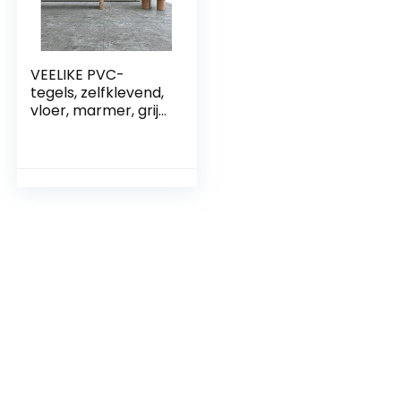
VEELIKE PVC-
tegels, zelfklevend,
vloer, marmer, grijs,
tegels, zelfklevend,
vloer, badkamer,
pvc, zelfklevend,
waterdicht, tegels,
keuken, tegels, pvc,
garage, 1,5 mm, 30
x 30 cm, 12 stuks