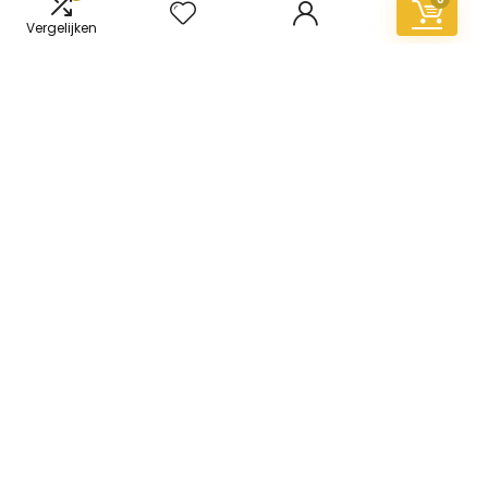
Vergelijken
Informatie
Contact
Klantenservice
Over ons
Overzicht
Onze webshops
Vacature
Blogs
Privacybeleid
Adverteren
Contact
vinyl-vloer.nl