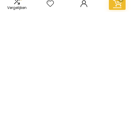
Vergelijken
Informatie
Contact
Klantenservice
Over ons
Overzicht
Onze webshops
Vacature
Blogs
Privacybeleid
Adverteren
Contact
vinyl-vloer.nl