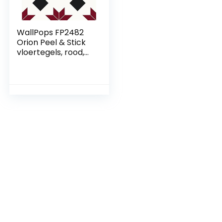
WallPops FP2482
Orion Peel & Stick
vloertegels, rood,
set van 10 stuks