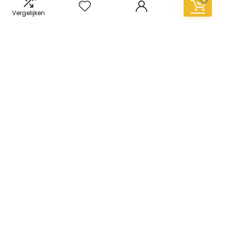
Vergelijken
Informatie
Contact
Klantenservice
Over ons
Overzicht
Onze webshops
Vacature
Blogs
Privacybeleid
Adverteren
Contact
vinyl-vloer.nl