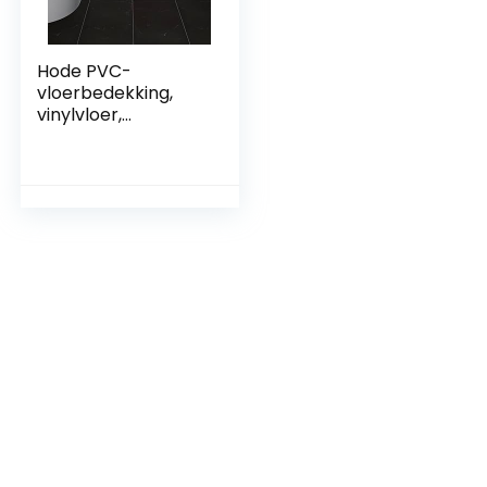
Hode PVC-
vloerbedekking,
vinylvloer,
zelfklevende
tegels, plaktegels,
vloer, zwart
marmer, 60 cm x
30 cm, waterdicht,
1,8 m² dikte 1,5 mm,
10 tegels