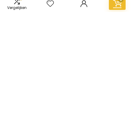
Vergelijken
Informatie
Contact
Klantenservice
Over ons
Overzicht
Onze webshops
Vacature
Blogs
Privacybeleid
Adverteren
Contact
vinyl-vloer.nl