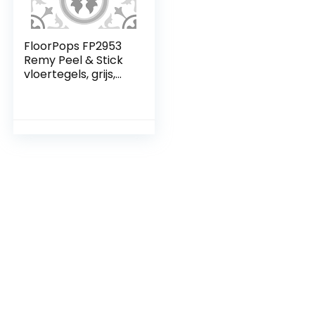
FloorPops FP2953
Remy Peel & Stick
vloertegels, grijs,
30.48 cm x 30.48
cm x 1.5 mil (12 x 12 x
0.06 inch)