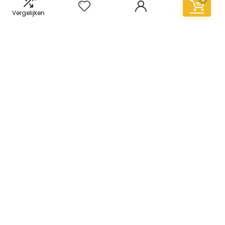
Vergelijken
Informatie
Contact
Klantenservice
Over ons
Overzicht
Onze webshops
Vacature
Blogs
Privacybeleid
Adverteren
Contact
vinyl-vloer.nl