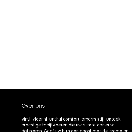
Over ons
Vinyl-Vloer.nl: Onthul comfort, omarm stijl. Ontdek
prachtige tapijtvloeren die uw ruimte opnieuw
definiëren. Geef uw huis een boost met duurzame en