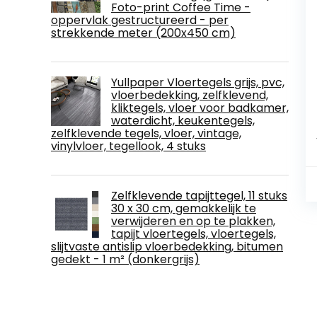
Foto-print Coffee Time -
oppervlak gestructureerd - per
strekkende meter (200x450 cm)
Yullpaper Vloertegels grijs, pvc,
vloerbedekking, zelfklevend,
kliktegels, vloer voor badkamer,
waterdicht, keukentegels,
zelfklevende tegels, vloer, vintage,
vinylvloer, tegellook, 4 stuks
Zelfklevende tapijttegel, 11 stuks
30 x 30 cm, gemakkelijk te
verwijderen en op te plakken,
tapijt vloertegels, vloertegels,
slijtvaste antislip vloerbedekking, bitumen
gedekt - 1 m² (donkergrijs)