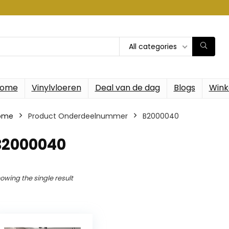
All categories
ome
Vinylvloeren
Deal van de dag
Blogs
Wink
ome
Product Onderdeelnummer
‎B2000040
‎B2000040
owing the single result