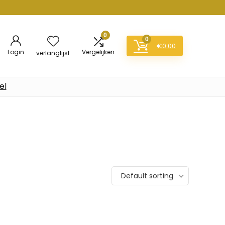
0
0
€
0.00
Login
Vergelijken
verlanglijst
el
Default sorting