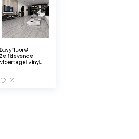
EasyFloor©
Zelfklevende
Vloertegel Vinyl
Vloeren
Gewassen Grijs
Hout Effect Peel
en Stick Tile
15X90cm 35pcs
Houten Vloeren
voor Keuken
Woonkamer en
Badkamer
Vloerplanken