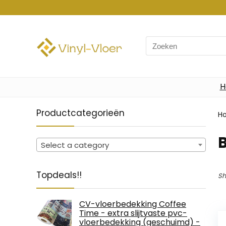
Search
for:
H
Productcategorieën
H
Select a category
Topdeals!!
Sh
CV-vloerbedekking Coffee
Time - extra slijtvaste pvc-
vloerbedekking (geschuimd) -