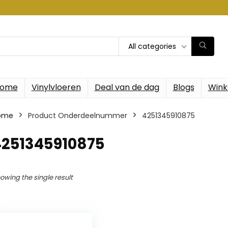
All categories
ome
Vinylvloeren
Deal van de dag
Blogs
Wink
ome
Product Onderdeelnummer
‎4251345910875
4251345910875
owing the single result