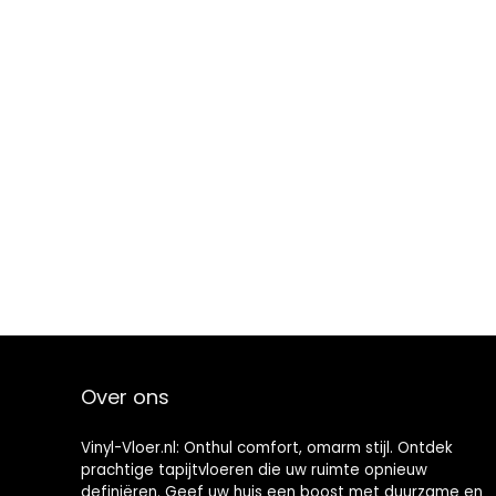
Over ons
Vinyl-Vloer.nl: Onthul comfort, omarm stijl. Ontdek
prachtige tapijtvloeren die uw ruimte opnieuw
definiëren. Geef uw huis een boost met duurzame en