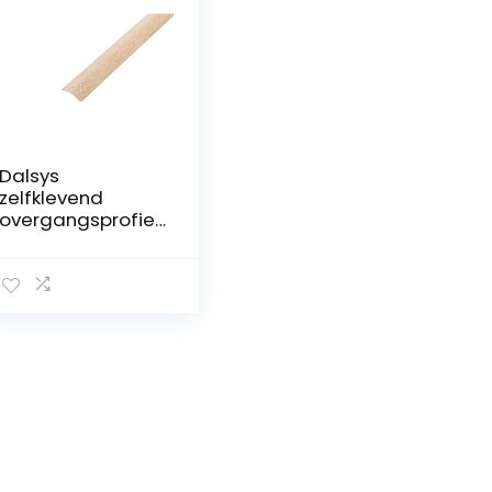
Dalsys
zelfklevend
overgangsprofiel
100cm x 60mm
aluminium
egalisatieprofiel,
geschikt voor o.a.
tegels, laminaat
en licht eiken
parket