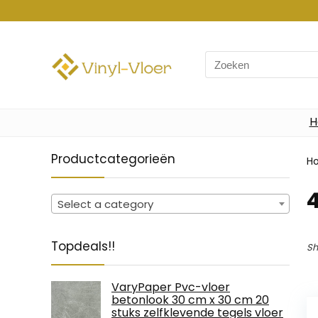
Search
for:
H
Productcategorieën
H
‎
Select a category
Topdeals!!
Sh
VaryPaper Pvc-vloer
betonlook 30 cm x 30 cm 20
stuks zelfklevende tegels vloer