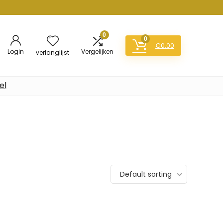
0
0
€
0.00
Login
Vergelijken
verlanglijst
el
Default sorting