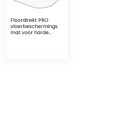
Floordirekt PRO
vloerbeschermings
mat voor harde
vloeren voor huis of
kantoor |
Polycarbonaat |
keuze uit 16 maten |
TÜV-gecertificeerd
| 116 x 150 cm |
transparant