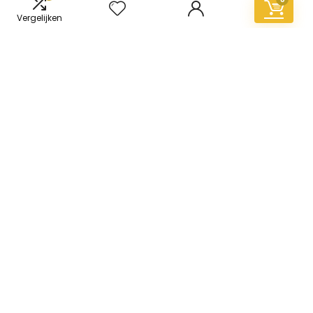
Vergelijken
Informatie
Contact
Klantenservice
Over ons
Overzicht
Onze webshops
Vacature
Blogs
Privacybeleid
Adverteren
Contact
vinyl-vloer.nl