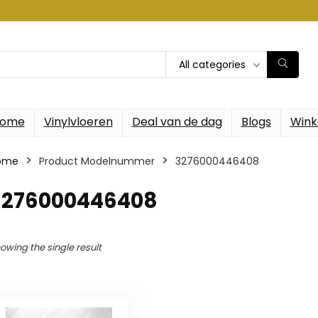
All categories
ome
Vinylvloeren
Deal van de dag
Blogs
Wink
ome
Product Modelnummer
‎3276000446408
‎3276000446408
owing the single result