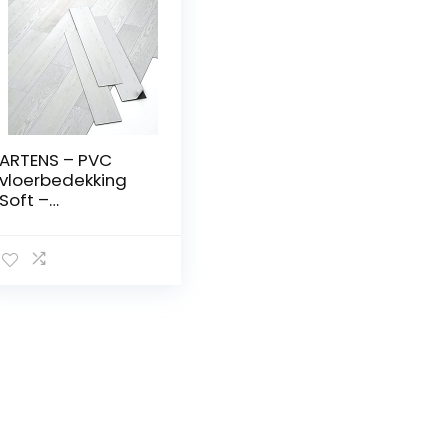
ARTENS – PVC
vloerbedekking
Soft –
zelfklevende vinyl
planken – vinyl
vloer – gebleekt
houteffect –
Medidio – 91,44
cm x 15,24 cm x 2
mm – dikte 2 mm
– 2,23 m²/ 16
planken