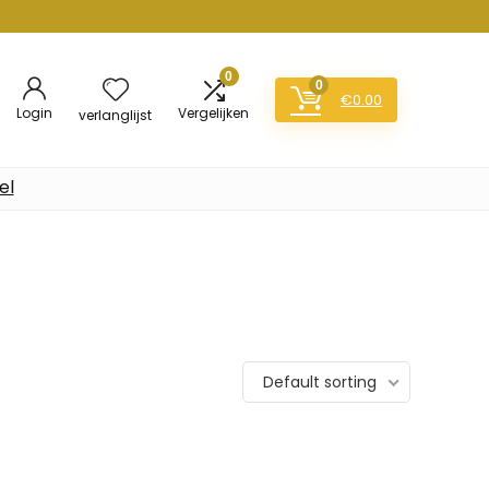
0
0
€
0.00
Login
Vergelijken
verlanglijst
el
Default sorting