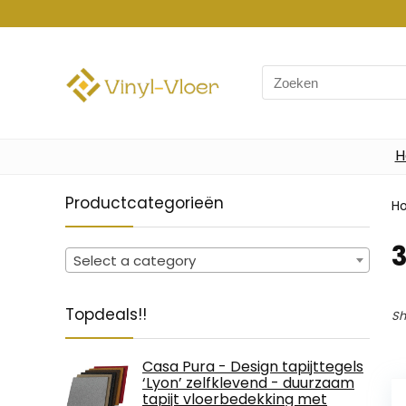
Search
for:
H
Productcategorieën
H
Select a category
Topdeals!!
Sh
Casa Pura - Design tapijttegels
‘Lyon’ zelfklevend - duurzaam
tapijt vloerbedekking met