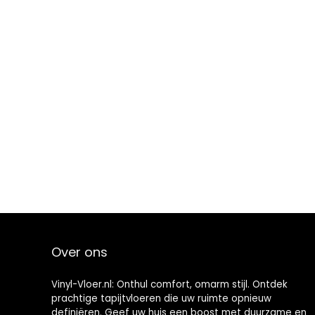
Over ons
Vinyl-Vloer.nl: Onthul comfort, omarm stijl. Ontdek
prachtige tapijtvloeren die uw ruimte opnieuw
definiëren. Geef uw huis een boost met duurzame en