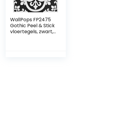
WallPops FP2475
Gothic Peel & Stick
vloertegels, zwart,
set van 10 stuk