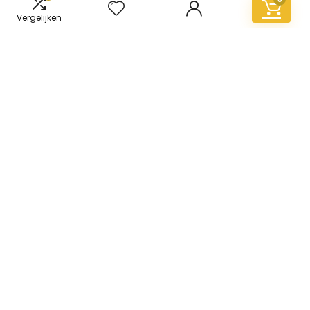
Vergelijken
Informatie
Contact
Klantenservice
Over ons
Overzicht
Onze webshops
Vacature
Blogs
Privacybeleid
Adverteren
Contact
vinyl-vloer.nl