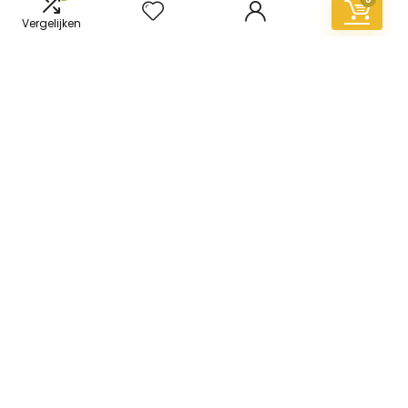
Vergelijken
Informatie
Contact
Klantenservice
Over ons
Overzicht
Onze webshops
Vacature
Blogs
Privacybeleid
Adverteren
Contact
vinyl-vloer.nl