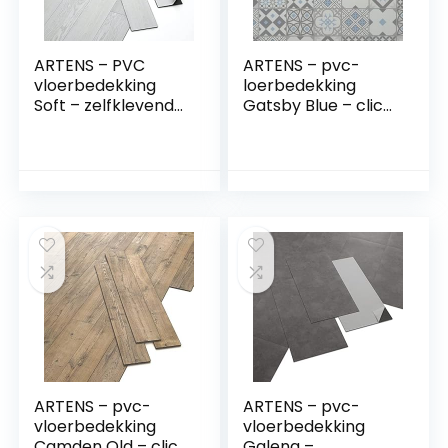
ARTENS – PVC
ARTENS – pvc-
vloerbedekking
loerbedekking
Soft – zelfklevende
Gatsby Blue – click
vinyl planken –
vinyl tegels – vinyl
vinyl vloer –
vloer –
gebleekt
cementtegels
houteffect –
patroon – blauw-
Medidio – 91,44 cm
grijs/wit – Forte –
x 15,24 cm x 2 mm –
dikte 4,2 mm – 1,49
dikte 2 mm – 2,23
m²/8 tegels
m²/ 16 planken
ARTENS – pvc-
ARTENS – pvc-
vloerbedekking
vloerbedekking
Camden Old – click
Galena –