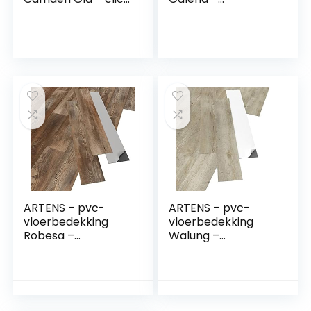
vinyl planken –
zelfklevende vinyl
vinyl vloer –
tegels – vinyl vloer
natuurlijk
– betoneffect –
houteffect – goud
donkergrijs – Medio
beige – Forte –
– dikte 1,5 mm –
dikte 4,2 mm –
2,23 m² / 12 tegels
1,54m²/7 planken
ARTENS – pvc-
ARTENS – pvc-
vloerbedekking
vloerbedekking
Robesa –
Walung –
zelfklevende vinyl
zelfklevende vinyl
planken – vinyl
planken – vinyl
vloer – houteffect
vloer – houteffect
– donkerbruin –
– lichtbeige –
FORTE – dikte 2
Medio – dikte 2 mm