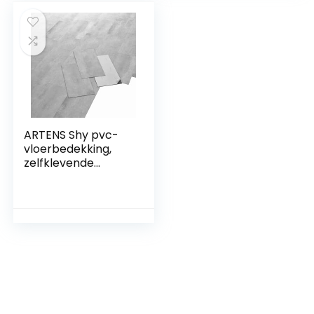
mm – 2,23 m²/16
– 2,23 m²/16
planken
planken
ARTENS Shy pvc-
vloerbedekking,
zelfklevende
vinyltegels,
betonlook, Medio,
61 cm x 30,5 cm x
1,5 mm, dikte 1,5
mm, 2,23 m²/ 12
tegels