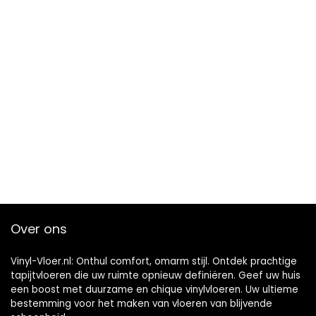
Over ons
Vinyl-Vloer.nl: Onthul comfort, omarm stijl. Ontdek prachtige
tapijtvloeren die uw ruimte opnieuw definiëren. Geef uw huis
een boost met duurzame en chique vinylvloeren. Uw ultieme
bestemming voor het maken van vloeren van blijvende