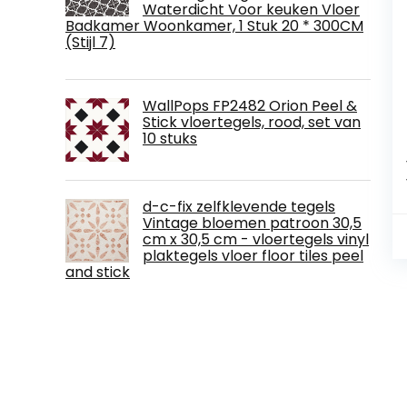
Waterdicht Voor keuken Vloer
Badkamer Woonkamer, 1 Stuk 20 * 300CM
(Stijl 7)
WallPops FP2482 Orion Peel &
Stick vloertegels, rood, set van
10 stuks
d-c-fix zelfklevende tegels
Vintage bloemen patroon 30,5
cm x 30,5 cm - vloertegels vinyl
plaktegels vloer floor tiles peel
and stick