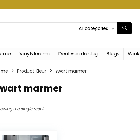
All categories
ome
Vinylvloeren
Deal van de dag
Blogs
Wink
ome
Product Kleur
‎zwart marmer
‎zwart marmer
owing the single result