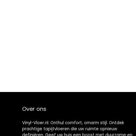
Over ons
Vinyl-Vloer.nl: Onthul comfort, omarm stijl. Ontdek
prachtige tapijtvloeren die uw ruimte opnieuw
definiëren. Geef uw huis een boost met duurzame en