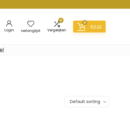
0
0
€
0.00
Login
Vergelijken
verlanglijst
el
Default sorting