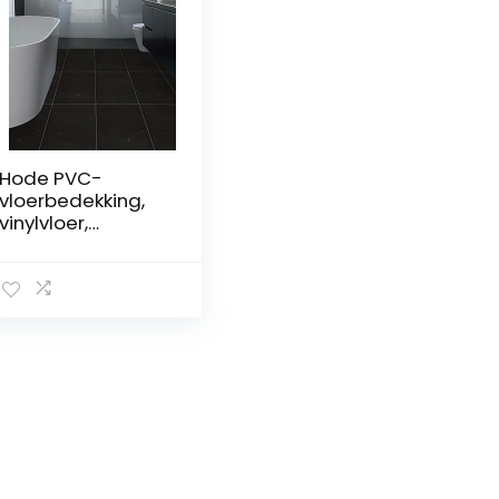
Hode PVC-
vloerbedekking,
vinylvloer,
zelfklevende
tegels,
plaktegels, vloer,
zwart marmer, 60
cm x 30 cm,
waterdicht, 1,8 m²
dikte 1,5 mm, 10
tegels