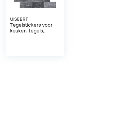
UISEBRT
Tegelstickers voor
keuken, tegels,
nivelleringssystee
m, pvc, wandtegels,
folie, stickers,
zelfklevende
tegelfolie, 10 stuks,
tegeldecoratie, 34
x 29 cm, voor
badkamer,
wastafel, open
haard