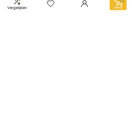
Vergelijken
Informatie
Contact
Klantenservice
Over ons
Overzicht
Onze webshops
Vacature
Blogs
Privacybeleid
Adverteren
Contact
vinyl-vloer.nl